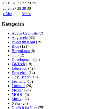
18
19
20
21
22
23
24
25
26
27
28
29
30
« Mrz
Mai »
Kategorien
Adobe Captivate
(7)
Allgemein
(43)
Bilder im Kopf
(19)
Blog
(121)
Bogenkram
(6)
CSS
(2)
Development
(20)
Ed-Tech
(18)
Education
(42)
Fernsehen
(14)
Gesellschaft
(19)
Learning
(15)
Literatur
(26)
Medien
(24)
MOOC
(5)
Musik
(87)
Natur
(27)
Neulich im Netz
(75)