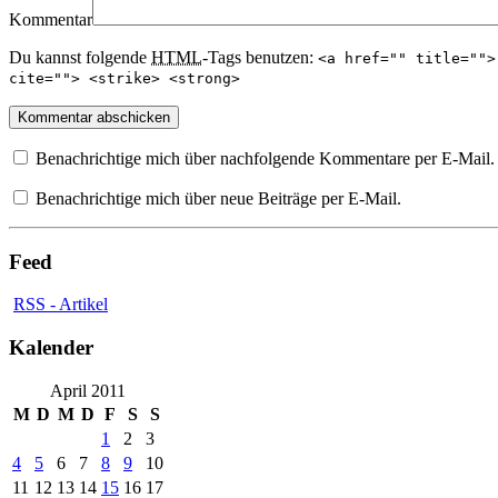
Kommentar
Du kannst folgende
HTML
-Tags benutzen:
<a href="" title="">
cite=""> <strike> <strong>
Benachrichtige mich über nachfolgende Kommentare per E-Mail.
Benachrichtige mich über neue Beiträge per E-Mail.
Feed
RSS - Artikel
Kalender
April 2011
M
D
M
D
F
S
S
1
2
3
4
5
6
7
8
9
10
11
12
13
14
15
16
17