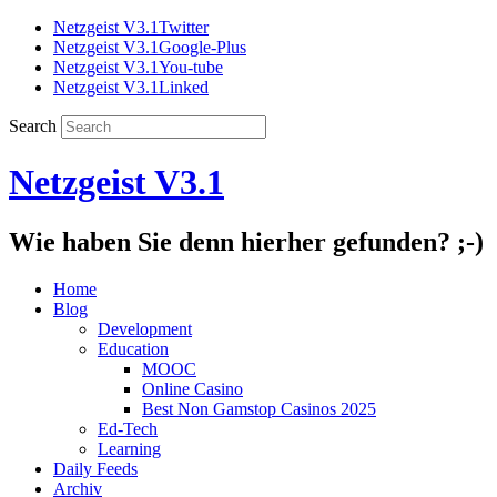
Netzgeist V3.1Twitter
Netzgeist V3.1Google-Plus
Netzgeist V3.1You-tube
Netzgeist V3.1Linked
Search
Netzgeist V3.1
Wie haben Sie denn hierher gefunden? ;-)
Home
Blog
Development
Education
MOOC
Online Casino
Best Non Gamstop Casinos 2025
Ed-Tech
Learning
Daily Feeds
Archiv