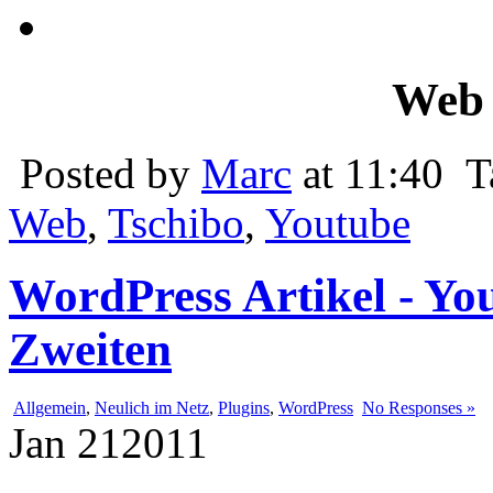
Web 
Posted by
Marc
at 11:40
T
Web
,
Tschibo
,
Youtube
WordPress Artikel - Yo
Zweiten
Allgemein
,
Neulich im Netz
,
Plugins
,
WordPress
No Responses »
Jan
21
2011