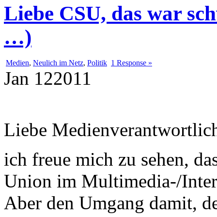
Liebe CSU, das war sch
…)
Medien
,
Neulich im Netz
,
Politik
1 Response »
Jan
12
2011
Liebe Medienverantwortlic
ich freue mich zu sehen, das
Union im Multimedia-/Inter
Aber den Umgang damit, de