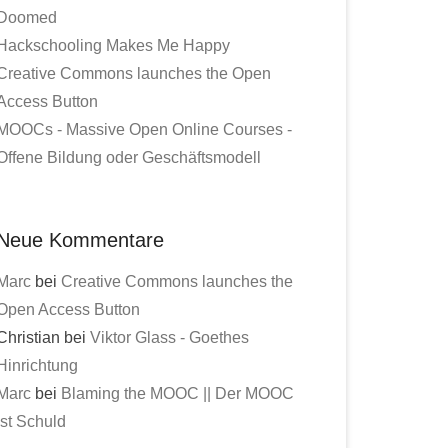
Doomed
Hackschooling Makes Me Happy
Creative Commons launches the Open
Access Button
MOOCs - Massive Open Online Courses -
Offene Bildung oder Geschäftsmodell
Neue Kommentare
Marc
bei
Creative Commons launches the
Open Access Button
Christian bei
Viktor Glass - Goethes
Hinrichtung
Marc
bei
Blaming the MOOC || Der MOOC
ist Schuld