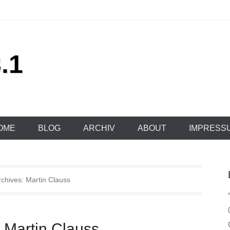
.1
OME
BLOG
ARCHIV
ABOUT
IMPRESS
rchives:
Martin Clauss
- Martin Clauss