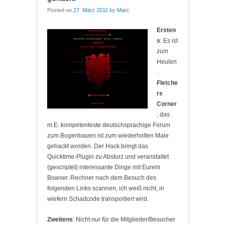
Posted on
27. März 2011
by
Marc
Ersten
s
: Es ist
zum
Heulen
.
Fletche
rs
Corner
, das
m.E. kompetenteste deutschsprachige Forum
zum Bogenbauen ist zum wiederholten Male
gehackt worden. Der Hack bringt das
Quicktime-Plugin zu Absturz und veranstaltet
(gescriptet) interessante Dinge mit Eurem
Bowser. Rechner nach dem Besuch des
folgenden Links scannen, ich weiß nicht, in
wiefern Schadcode transportiert wird.
Zweitens
: Nicht nur für die Mitglieder/Besucher