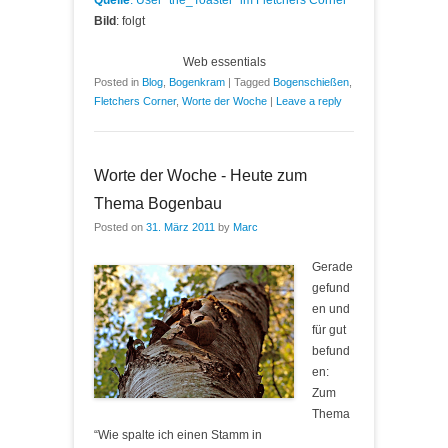
Quelle
: User
“the_Toaster” im Fletchers Corner
Bild
: folgt
Web essentials
Posted in
Blog
,
Bogenkram
|
Tagged
Bogenschießen
,
Fletchers Corner
,
Worte der Woche
|
Leave a reply
Worte der Woche - Heute zum
Thema Bogenbau
Posted on
31. März 2011
by
Marc
Gerade
gefund
en und
für gut
befund
en:
Zum
Thema
“Wie spalte ich einen Stamm in