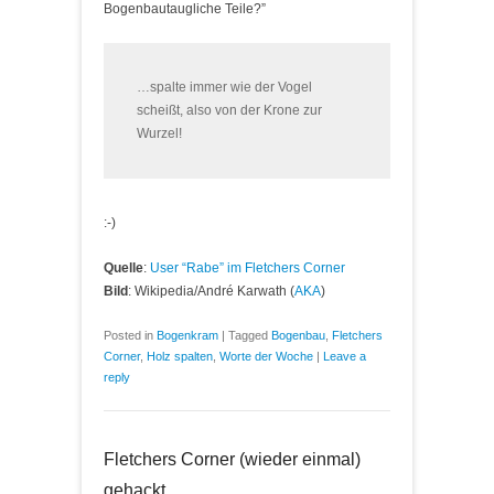
Bogenbautaugliche Teile?”
…spalte immer wie der Vogel
scheißt, also von der Krone zur
Wurzel!
:-)
Quelle
:
User “Rabe” im Fletchers Corner
Bild
: Wikipedia/André Karwath (
AKA
)
Posted in
Bogenkram
|
Tagged
Bogenbau
,
Fletchers
Corner
,
Holz spalten
,
Worte der Woche
|
Leave a
reply
Fletchers Corner (wieder einmal)
gehackt