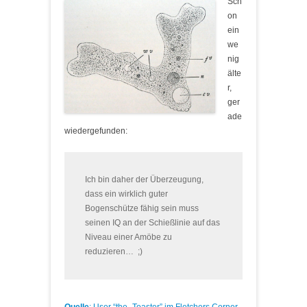
Sch
on
ein
we
nig
älte
r,
ger
ade
wiedergefunden:
Ich bin daher der Überzeugung,
dass ein wirklich guter
Bogenschütze fähig sein muss
seinen IQ an der Schießlinie auf das
Niveau einer Amöbe zu
reduzieren… ;)