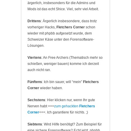
ärgerlich, insbesonders für die Admins und
Mods ist das echt Shice. Viel, sehr viel Arbeit.
Drittens
: Ärgerlich insbesondere, dass trotz
vorheriger Hacks,
Fletchers Corner
schon
wieder mit phpbb aufgesetzt wurde, dem
Schweizer Käse unter den Forensoftware-
Lösungen.
Viertens
: An Free Archers (Thematisch mehr so
schießen, weniger bauen) komme ich derzeit
auch nicht ran.
Fünftens
: Ich bin sauer, will “mein”
Fletchers
Corner
wieder haben.
Sechstens
: Hier klicken nur, wenn Ihr gute
Nerven habt >>>
zum gehackten
Fletchers
Corner
<<<. Ich garantiere für nichts. ;)
Siebtens
: Wird Hilfe benötigt? Zum Beispiel für
eine sichere Forensoftware? Echt jetzt, phpbb