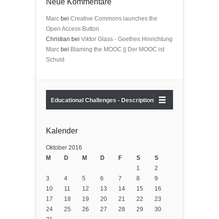
Neue Kommentare
Marc
bei
Creative Commons launches the
Open Access Button
Christian bei
Viktor Glass - Goethes Hinrichtung
Marc
bei
Blaming the MOOC || Der MOOC ist
Schuld
Educational Challenges - Description
Kalender
Oktober 2016
M
D
M
D
F
S
S
1
2
3
4
5
6
7
8
9
10
11
12
13
14
15
16
17
18
19
20
21
22
23
24
25
26
27
28
29
30