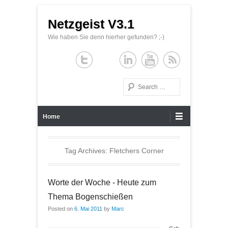
Netzgeist V3.1
Wie haben Sie denn hierher gefunden? ;-)
Search
Primary Menu
Skip to content
Home
Tag Archives:
Fletchers Corner
Worte der Woche - Heute zum
Thema Bogenschießen
Posted on
6. Mai 2011
by
Marc