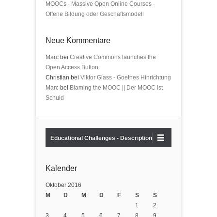
MOOCs - Massive Open Online Courses -
Offene Bildung oder Geschäftsmodell
Neue Kommentare
Marc
bei
Creative Commons launches the
Open Access Button
Christian bei
Viktor Glass - Goethes Hinrichtung
Marc
bei
Blaming the MOOC || Der MOOC ist
Schuld
Educational Challenges - Description
Kalender
Oktober 2016
M
D
M
D
F
S
S
1
2
3
4
5
6
7
8
9