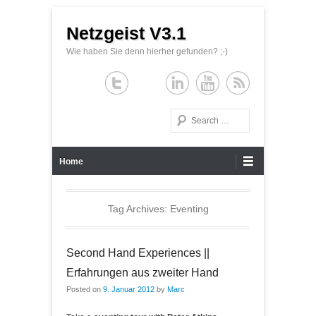
Netzgeist V3.1
Wie haben Sie denn hierher gefunden? ;-)
Search
Primary Menu
Skip to content
Home
Tag Archives:
Eventing
Second Hand Experiences ||
Erfahrungen aus zweiter Hand
Posted on
9. Januar 2012
by
Marc