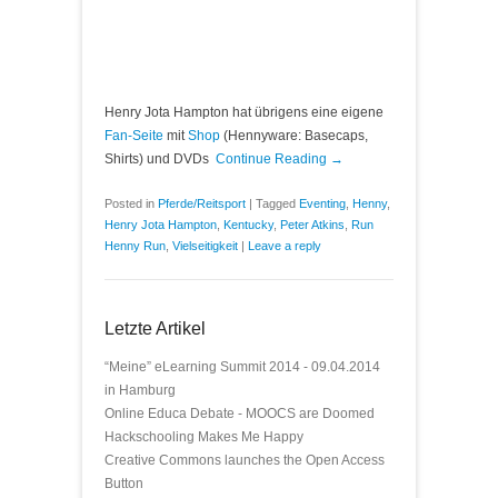
Henry Jota Hampton hat übrigens eine eigene
Fan-Seite
mit
Shop
(Hennyware: Basecaps,
Shirts) und DVDs
Continue Reading →
Posted in
Pferde/Reitsport
|
Tagged
Eventing
,
Henny
,
Henry Jota Hampton
,
Kentucky
,
Peter Atkins
,
Run
Henny Run
,
Vielseitigkeit
|
Leave a reply
Letzte Artikel
“Meine” eLearning Summit 2014 - 09.04.2014
in Hamburg
Online Educa Debate - MOOCS are Doomed
Hackschooling Makes Me Happy
Creative Commons launches the Open Access
Button