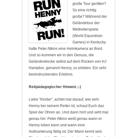
große Tour geritten?
So eine richtig
große? Während der
Geländetour der
Weltreiterspiele
(World Equestrian
Games) in Kentucky
hatte Peter Atkins eine Helmkamera an Bord.
Und so kommen wir in den Genuss, die
Geländestrecke selbst auf dem Rücken von HJ
Hampton, genannt Henny, zu erleben. Ein sehr
beeindruckendes Erlebnis.
Reitpädagogischer Hinweis ;-)
Liebe “Kinder”, achtet mal darauf, wie sehr
Henny bei seinem Reiter ist, schaut Euch das
Spiel der Ohren an. Und dann hört und seht mal
genau hin: Peter Atkins weiß genau wann er
Henny loben kann und wann eine
Aufmunterung fällig ist. Der Mann kennt sein