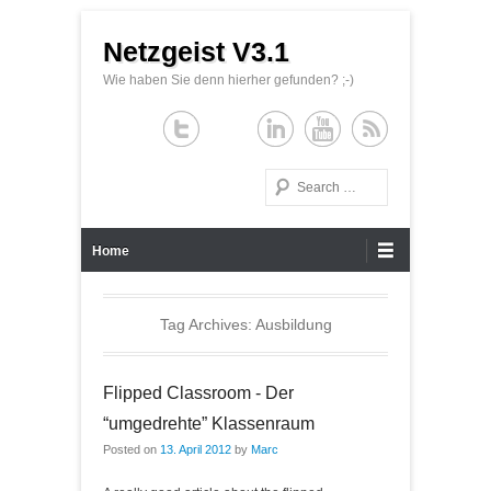
Netzgeist V3.1
Wie haben Sie denn hierher gefunden? ;-)
Search
Primary Menu
Skip to content
Home
Tag Archives:
Ausbildung
Flipped Classroom - Der
“umgedrehte” Klassenraum
Posted on
13. April 2012
by
Marc