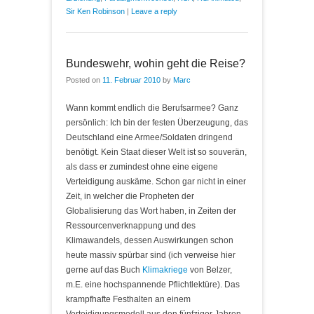
Sir Ken Robinson
|
Leave a reply
Bundeswehr, wohin geht die Reise?
Posted on
11. Februar 2010
by
Marc
Wann kommt endlich die Berufsarmee? Ganz
persönlich: Ich bin der festen Überzeugung, das
Deutschland eine Armee/Soldaten dringend
benötigt. Kein Staat dieser Welt ist so souverän,
als dass er zumindest ohne eine eigene
Verteidigung auskäme. Schon gar nicht in einer
Zeit, in welcher die Propheten der
Globalisierung das Wort haben, in Zeiten der
Ressourcenverknappung und des
Klimawandels, dessen Auswirkungen schon
heute massiv spürbar sind (ich verweise hier
gerne auf das Buch
Klimakriege
von Belzer,
m.E. eine hochspannende Pflichtlektüre). Das
krampfhafte Festhalten an einem