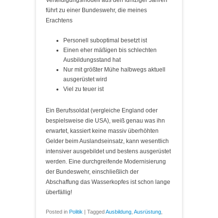
Verteidigungsmodell aus den fünfziger Jahren
führt zu einer Bundeswehr, die meines
Erachtens
Personell suboptimal besetzt ist
Einen eher mäßigen bis schlechten
Ausbildungsstand hat
Nur mit größter Mühe halbwegs aktuell
ausgerüstet wird
Viel zu teuer ist
Ein Berufssoldat (vergleiche England oder
bespielsweise die USA), weiß genau was ihn
erwartet, kassiert keine massiv überhöhten
Gelder beim Auslandseinsatz, kann wesentlich
intensiver ausgebildet und bestens ausgerüstet
werden. Eine durchgreifende Modernisierung
der Bundeswehr, einschließlich der
Abschaffung das Wasserkopfes ist schon lange
überfällig!
Posted in
Politik
|
Tagged
Ausbildung
,
Ausrüstung
,