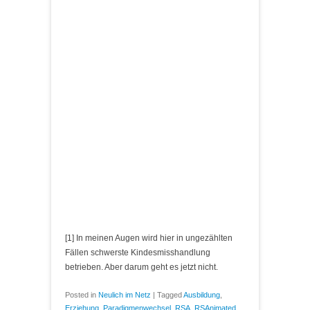
[
1
] In meinen Augen wird hier in ungezählten
Fällen schwerste Kindesmisshandlung
betrieben. Aber darum geht es jetzt nicht.
Posted in
Neulich im Netz
|
Tagged
Ausbildung
,
Erziehung
,
Paradigmenwechsel
,
RSA
,
RSAnimated
,