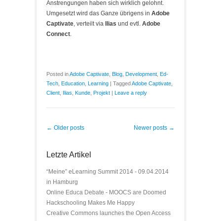
Anstrengungen haben sich wirklich gelohnt.
Umgesetzt wird das Ganze übrigens in
Adobe
Captivate
, verteilt via
Ilias
und evtl.
Adobe
Connect
.
Posted in
Adobe Captivate
,
Blog
,
Development
,
Ed-
Tech
,
Education
,
Learning
|
Tagged
Adobe Captivate
,
Client
,
Ilias
,
Kunde
,
Projekt
|
Leave a reply
Post navigation
←
Older posts
Newer posts
→
Letzte Artikel
“Meine” eLearning Summit 2014 - 09.04.2014
in Hamburg
Online Educa Debate - MOOCS are Doomed
Hackschooling Makes Me Happy
Creative Commons launches the Open Access