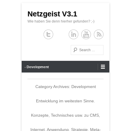
Netzgeist V3.1
Wie haben Sie denn hierher gefunden? ;-)
Search
Primary Menu
Skip to content
- Development
Category Archives:
Development
Entwicklung im weitesten Sinne.
Konzepte, Technisches usw. zu CMS,
Internet, Anwendung, Strategie, Meta-