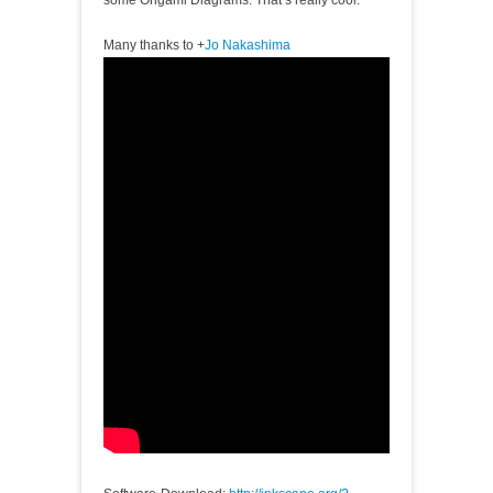
some Origami Diagrams. That’s really cool.
Many thanks to
+
Jo Nakashima