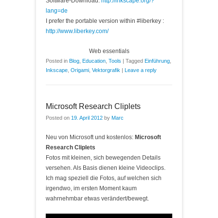
Software-Download:
http://inkscape.org/?
lang=de
I prefer the portable version within #liberkey :
http://www.liberkey.com/
Web essentials
Posted in
Blog
,
Education
,
Tools
|
Tagged
Einführung
,
Inkscape
,
Origami
,
Vektorgrafik
|
Leave a reply
Microsoft Research Cliplets
Posted on
19. April 2012
by
Marc
Neu von Microsoft und kostenlos:
Microsoft
Research Cliplets
Fotos mit kleinen, sich bewegenden Details
versehen. Als Basis dienen kleine Videoclips.
Ich mag speziell die Fotos, auf welchen sich
irgendwo, im ersten Moment kaum
wahrnehmbar etwas verändert/bewegt.