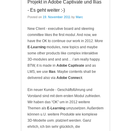
Projekt in Adobe Captivate und Ilias
- Es geht weiter :-)
Posted on
19. November 2011
by
Marc
New Client - executive board and steering
committee likes the first modul. And now, we
have the OK to continue our work in 2012. More
E-Learning
modules, new topics and maybe
some other products like complex interaktive
3D-modules and and and… i’am really happy.
BTW, it is made in
Adobe Captivate
and as
LMS, we use
Ilias
. Maybe contents shall be
delivered also via
Adobe Connect
.
Ein neuer Kunde - Geschäftsführung und
Vorstand sind mit dem ersten Modul zufrieden.
Wir haben das “OK” um in 2012 weitere
Themen als
E-Learning
umzusetzen. Außerdem
können u.U. weitere Produkte wie komplexe
3D-Modelle uvm. platziert werden. Ganz
ehrlich, ich bin sehr glücklich, die