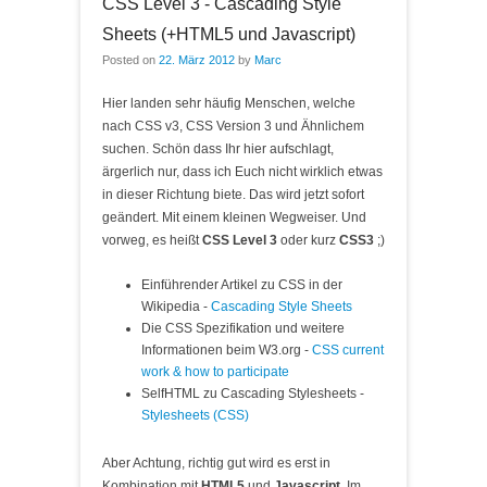
CSS Level 3 - Cascading Style
Sheets (+HTML5 und Javascript)
Posted on
22. März 2012
by
Marc
Hier landen sehr häufig Menschen, welche
nach CSS v3, CSS Version 3 und Ähnlichem
suchen. Schön dass Ihr hier aufschlagt,
ärgerlich nur, dass ich Euch nicht wirklich etwas
in dieser Richtung biete. Das wird jetzt sofort
geändert. Mit einem kleinen Wegweiser. Und
vorweg, es heißt
CSS Level 3
oder kurz
CSS3
;)
Einführender Artikel zu CSS in der
Wikipedia -
Cascading Style Sheets
Die CSS Spezifikation und weitere
Informationen beim W3.org -
CSS current
work & how to participate
SelfHTML zu Cascading Stylesheets -
Stylesheets (CSS)
Aber Achtung, richtig gut wird es erst in
Kombination mit
HTML5
und
Javascript
. Im