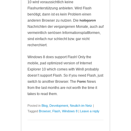
10 wird voraussichtlich keine
Flashunterstützung anbieten. Wird Flash
benötigt, dann ist es kein Problem einen
anderen Browser zu nutzen. Die
halbgaren
Nachrichten der vergangenen Monate, auch auf
vermeintlich seriösen Informationsplattformen,
sind einfach nur schlecht bzw. gar nicht
recherchiert.
Windows 8 does support Flash! Only the
mobile, pad optimized version of Internet
Explorer 10 which comes with Win8 probably
doesn’t support Flash. So if you need Flash, just
switch to another Browser. The
Panic
News
from the last months are not worth the time it
takes to read them.
Posted in
Blog
,
Development
,
Neulich im Netz
|
Tagged
Browser
,
Flash
,
Windows 8
|
Leave a reply