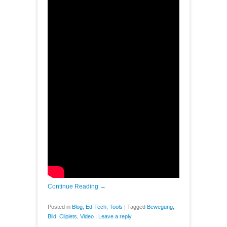
Continue Reading →
Posted in
Blog
,
Ed-Tech
,
Tools
|
Tagged
Bewegung
,
Bild
,
Cliplets
,
Video
|
Leave a reply