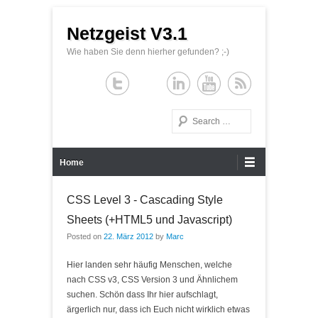
Netzgeist V3.1
Wie haben Sie denn hierher gefunden? ;-)
Search
Primary Menu
Skip to content
Home
CSS Level 3 - Cascading Style
Sheets (+HTML5 und Javascript)
Posted on
22. März 2012
by
Marc
Hier landen sehr häufig Menschen, welche
nach CSS v3, CSS Version 3 und Ähnlichem
suchen. Schön dass Ihr hier aufschlagt,
ärgerlich nur, dass ich Euch nicht wirklich etwas