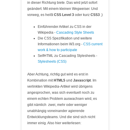
in dieser Richtung biete. Das wird jetzt sofort
geändert. Mit einem kleinen Wegweiser. Und
vorweg, es heißt
CSS Level 3
oder kurz
CSS3
;)
Einführender Artikel zu CSS in der
Wikipedia -
Cascading Style Sheets
Die CSS Spezifikation und weitere
Informationen beim W3.org -
CSS current
work & how to participate
SelfHTML zu Cascading Stylesheets -
Stylesheets (CSS)
Aber Achtung, richtig gut wird es erst in
Kombination mit
HTML5
und
Javascript
. Im
verlinkten Wikipedia-Artikel wird übrigens
angesprochen, was sich eventuell noch zu
einem echten Problem auswachsen wird, es
gibt nämlich zwei, mehr oder weniger
unabhängig voneinander agierende
Entwicklungsteams. Und die sind sich nicht
immer einig. Also hier weiterlesen: