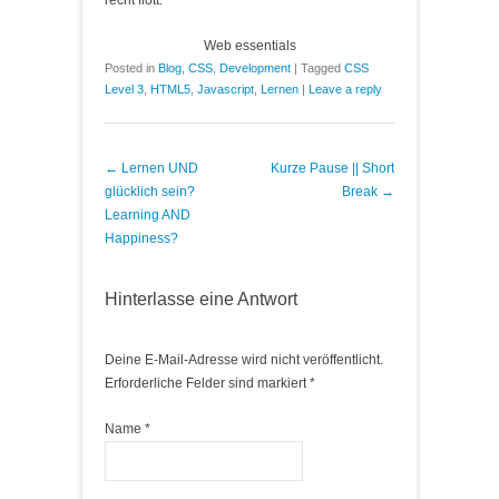
recht flott.
Web essentials
Posted in
Blog
,
CSS
,
Development
|
Tagged
CSS
Level 3
,
HTML5
,
Javascript
,
Lernen
|
Leave a reply
Post navigation
←
Lernen UND
Kurze Pause || Short
glücklich sein?
Break
→
Learning AND
Happiness?
Hinterlasse eine Antwort
Deine E-Mail-Adresse wird nicht veröffentlicht.
Erforderliche Felder sind markiert
*
Name
*