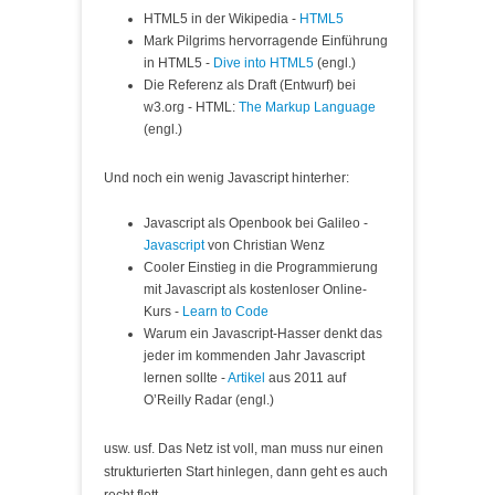
HTML5 in der Wikipedia -
HTML5
Mark Pilgrims hervorragende Einführung
in HTML5 -
Dive into HTML5
(engl.)
Die Referenz als Draft (Entwurf) bei
w3.org - HTML:
The Markup Language
(engl.)
Und noch ein wenig Javascript hinterher:
Javascript als Openbook bei Galileo -
Javascript
von Christian Wenz
Cooler Einstieg in die Programmierung
mit Javascript als kostenloser Online-
Kurs -
Learn to Code
Warum ein Javascript-Hasser denkt das
jeder im kommenden Jahr Javascript
lernen sollte -
Artikel
aus 2011 auf
O’Reilly Radar (engl.)
usw. usf. Das Netz ist voll, man muss nur einen
strukturierten Start hinlegen, dann geht es auch