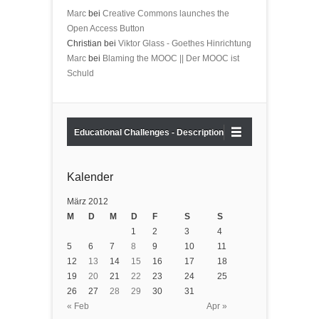
Marc
bei
Creative Commons launches the
Open Access Button
Christian bei
Viktor Glass - Goethes Hinrichtung
Marc
bei
Blaming the MOOC || Der MOOC ist
Schuld
Educational Challenges - Description
Kalender
März 2012
M
D
M
D
F
S
S
1
2
3
4
5
6
7
8
9
10
11
12
13
14
15
16
17
18
19
20
21
22
23
24
25
26
27
28
29
30
31
« Feb
Apr »