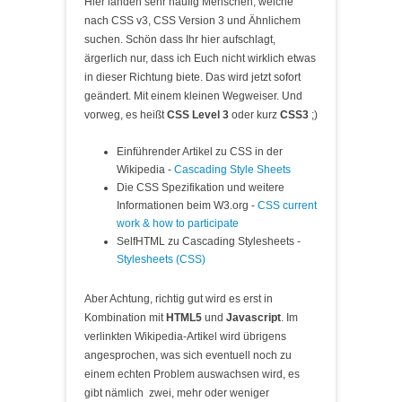
Hier landen sehr häufig Menschen, welche
nach CSS v3, CSS Version 3 und Ähnlichem
suchen. Schön dass Ihr hier aufschlagt,
ärgerlich nur, dass ich Euch nicht wirklich etwas
in dieser Richtung biete. Das wird jetzt sofort
geändert. Mit einem kleinen Wegweiser. Und
vorweg, es heißt
CSS Level 3
oder kurz
CSS3
;)
Einführender Artikel zu CSS in der
Wikipedia -
Cascading Style Sheets
Die CSS Spezifikation und weitere
Informationen beim W3.org -
CSS current
work & how to participate
SelfHTML zu Cascading Stylesheets -
Stylesheets (CSS)
Aber Achtung, richtig gut wird es erst in
Kombination mit
HTML5
und
Javascript
. Im
verlinkten Wikipedia-Artikel wird übrigens
angesprochen, was sich eventuell noch zu
einem echten Problem auswachsen wird, es
gibt nämlich zwei, mehr oder weniger