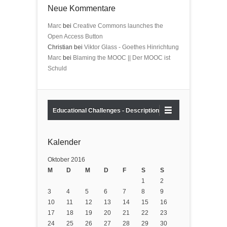
Neue Kommentare
Marc
bei
Creative Commons launches the
Open Access Button
Christian bei
Viktor Glass - Goethes Hinrichtung
Marc
bei
Blaming the MOOC || Der MOOC ist
Schuld
Educational Challenges - Description
Kalender
Oktober 2016
M
D
M
D
F
S
S
1
2
3
4
5
6
7
8
9
10
11
12
13
14
15
16
17
18
19
20
21
22
23
24
25
26
27
28
29
30