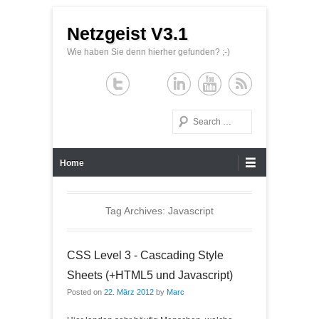
Netzgeist V3.1
Wie haben Sie denn hierher gefunden? ;-)
Search
Primary Menu
Skip to content
Home
Tag Archives:
Javascript
CSS Level 3 - Cascading Style
Sheets (+HTML5 und Javascript)
Posted on
22. März 2012
by
Marc