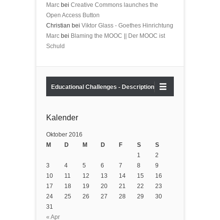
Marc
bei
Creative Commons launches the
Open Access Button
Christian bei
Viktor Glass - Goethes Hinrichtung
Marc
bei
Blaming the MOOC || Der MOOC ist
Schuld
Educational Challenges - Description
Kalender
Oktober 2016
M
D
M
D
F
S
S
1
2
3
4
5
6
7
8
9
10
11
12
13
14
15
16
17
18
19
20
21
22
23
24
25
26
27
28
29
30
31
« Apr