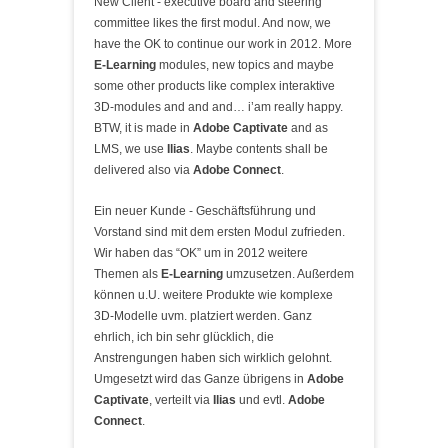
New Client - executive board and steering
committee likes the first modul. And now, we
have the OK to continue our work in 2012. More
E-Learning
modules, new topics and maybe
some other products like complex interaktive
3D-modules and and and… i’am really happy.
BTW, it is made in
Adobe Captivate
and as
LMS, we use
Ilias
. Maybe contents shall be
delivered also via
Adobe Connect
.
Ein neuer Kunde - Geschäftsführung und
Vorstand sind mit dem ersten Modul zufrieden.
Wir haben das “OK” um in 2012 weitere
Themen als
E-Learning
umzusetzen. Außerdem
können u.U. weitere Produkte wie komplexe
3D-Modelle uvm. platziert werden. Ganz
ehrlich, ich bin sehr glücklich, die
Anstrengungen haben sich wirklich gelohnt.
Umgesetzt wird das Ganze übrigens in
Adobe
Captivate
, verteilt via
Ilias
und evtl.
Adobe
Connect
.