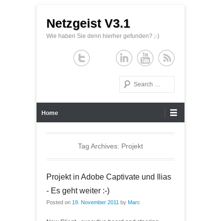
Netzgeist V3.1
Wie haben Sie denn hierher gefunden? ;-)
Search
Primary Menu
Skip to content
Home
Tag Archives:
Projekt
Projekt in Adobe Captivate und Ilias
- Es geht weiter :-)
Posted on
19. November 2011
by
Marc