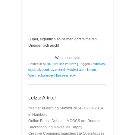
Super, eigentlich sollte man dort mithelfen.
Uneigentlich auch!
Web essentials
Posted in
Musik
,
Neulich im Netz
|
Tagged
kostenlos
,
legal
,
Lilypond
,
Lizenzfrei
,
Musikpiraten
,
Noten
,
Weihnachtslieder
|
Leave a reply
Letzte Artikel
“Meine” eLearning Summit 2014 - 09.04.2014
in Hamburg
Online Educa Debate - MOOCS are Doomed
Hackschooling Makes Me Happy
Creative Commons launches the Open Access