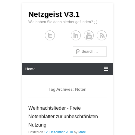
Netzgeist V3.1
Wie haben Sie denn hierher gefunden? ;-)
Search
Primary Menu
Skip to content
Home
Tag Archives:
Noten
Weihnachtslieder - Freie
Notenblätter zur unbeschränkten
Nutzung
Posted on
12. Dezember 2010
by
Marc