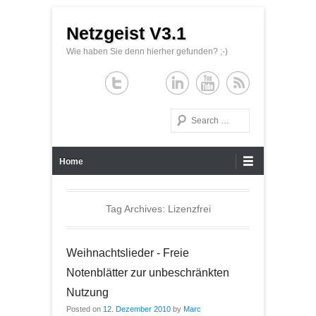
Netzgeist V3.1
Wie haben Sie denn hierher gefunden? ;-)
Search
Primary Menu
Skip to content
Home
Tag Archives:
Lizenzfrei
Weihnachtslieder - Freie
Notenblätter zur unbeschränkten
Nutzung
Posted on
12. Dezember 2010
by
Marc