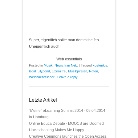
Super, eigentlich sollte man dort mithelfen.
Uneigentlich auch!
Web essentials
Posted in
Musik
,
Neulich im Netz
|
Tagged
kostenlos
,
legal
,
Lilypond
,
Lizenzfrei
,
Musikpiraten
,
Noten
,
Weihnachtslieder
|
Leave a reply
Letzte Artikel
“Meine” eLearning Summit 2014 - 09.04.2014
in Hamburg
Online Educa Debate - MOOCS are Doomed
Hackschooling Makes Me Happy
Creative Commons launches the Open Access