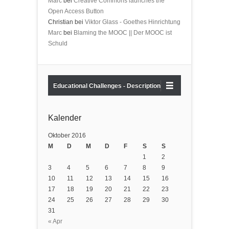
Marc
bei
Creative Commons launches the
Open Access Button
Christian bei
Viktor Glass - Goethes Hinrichtung
Marc
bei
Blaming the MOOC || Der MOOC ist
Schuld
Educational Challenges - Description
Kalender
Oktober 2016
M
D
M
D
F
S
S
1
2
3
4
5
6
7
8
9
10
11
12
13
14
15
16
17
18
19
20
21
22
23
24
25
26
27
28
29
30
31
« Apr