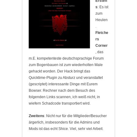
Ersten
s
: Es ist
zum
Heulen
.
Fletche
rs
Corner
, das
m.E. kompetenteste deutschsprachige Forum
zum Bogenbauen ist zum wiederholten Male
gehackt worden. Der Hack bringt das
Quicktime-Plugin zu Absturz und veranstaltet
(gescriptet) interessante Dinge mit Eurem
Bowser. Rechner nach dem Besuch des
folgenden Links scannen, ich weiß nicht, in
wiefern Schadcode transportiert wird.
Zweitens
: Nicht nur für die Mitglieder/Besucher
ärgerlich, insbesonders für die Admins und
Mods ist das echt Shice. Viel, sehr viel Arbeit.