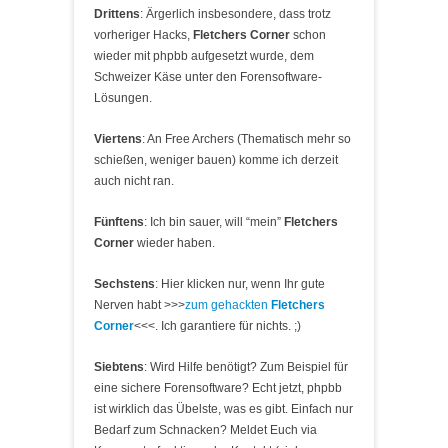
Drittens
: Ärgerlich insbesondere, dass trotz
vorheriger Hacks,
Fletchers Corner
schon
wieder mit phpbb aufgesetzt wurde, dem
Schweizer Käse unter den Forensoftware-
Lösungen.
Viertens
: An Free Archers (Thematisch mehr so
schießen, weniger bauen) komme ich derzeit
auch nicht ran.
Fünftens
: Ich bin sauer, will “mein”
Fletchers
Corner
wieder haben.
Sechstens
: Hier klicken nur, wenn Ihr gute
Nerven habt >>>
zum gehackten
Fletchers
Corner
<<<. Ich garantiere für nichts. ;)
Siebtens
: Wird Hilfe benötigt? Zum Beispiel für
eine sichere Forensoftware? Echt jetzt, phpbb
ist wirklich das Übelste, was es gibt. Einfach nur
Bedarf zum Schnacken? Meldet Euch via