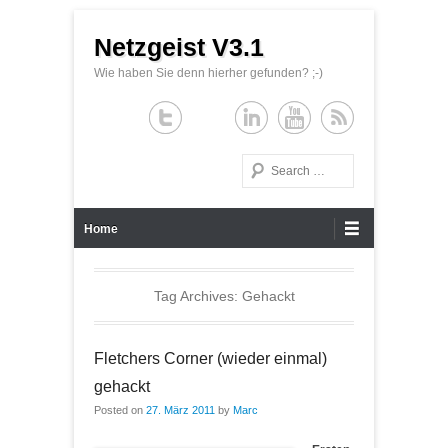
Netzgeist V3.1
Wie haben Sie denn hierher gefunden? ;-)
Search
Primary Menu
Skip to content
Home
Tag Archives:
Gehackt
Fletchers Corner (wieder einmal)
gehackt
Posted on
27. März 2011
by
Marc