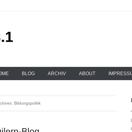
.1
OME
BLOG
ARCHIV
ABOUT
IMPRESS
rchives:
Bildungspolitik
ilern-Blog