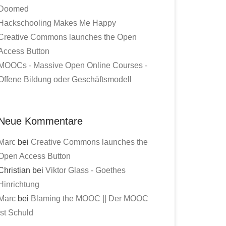
Doomed
Hackschooling Makes Me Happy
Creative Commons launches the Open
Access Button
MOOCs - Massive Open Online Courses -
Offene Bildung oder Geschäftsmodell
Neue Kommentare
Marc
bei
Creative Commons launches the
Open Access Button
Christian bei
Viktor Glass - Goethes
Hinrichtung
Marc
bei
Blaming the MOOC || Der MOOC
ist Schuld