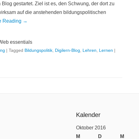
 Blog gestartet. Ziel ist es, den Schwung, der dort zu
wirksam auf die anstehenden bildungspolitischen
e Reading →
Web essentials
ing
|
Tagged
Bildungspolitik
,
Digilern-Blog
,
Lehren
,
Lernen
|
Kalender
Oktober 2016
M
D
M