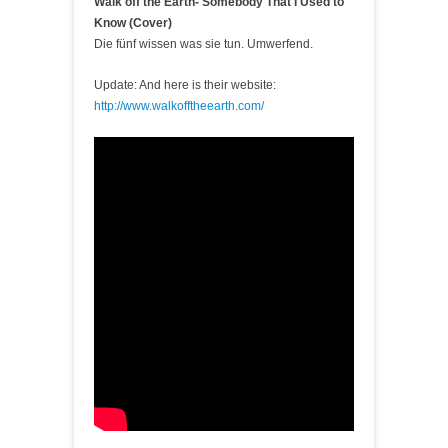
Walk off the Earth- Somebody That I Used to
Know (Cover)
Die fünf wissen was sie tun. Umwerfend.
Update: And here is their website:
http://www.walkofftheearth.com/