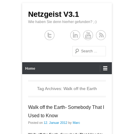
Netzgeist V3.1
Wie haben Sie denn hierher gefunden? ;-)
Search
Primary Menu
Skip to content
Home
Tag Archives:
Walk off the Earth
Walk off the Earth- Somebody That I
Used to Know
Posted on
12. Januar 2012
by
Marc