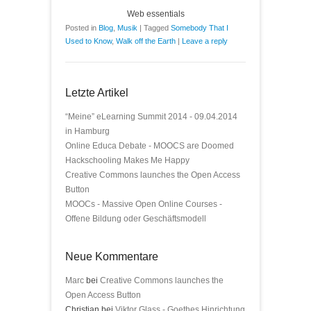
Web essentials
Posted in
Blog
,
Musik
|
Tagged
Somebody That I
Used to Know
,
Walk off the Earth
|
Leave a reply
Letzte Artikel
“Meine” eLearning Summit 2014 - 09.04.2014
in Hamburg
Online Educa Debate - MOOCS are Doomed
Hackschooling Makes Me Happy
Creative Commons launches the Open Access
Button
MOOCs - Massive Open Online Courses -
Offene Bildung oder Geschäftsmodell
Neue Kommentare
Marc
bei
Creative Commons launches the
Open Access Button
Christian bei
Viktor Glass - Goethes Hinrichtung