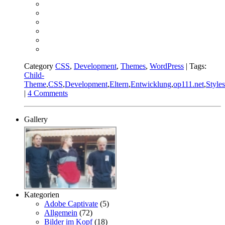
Category
CSS
,
Development
,
Themes
,
WordPress
| Tags:
Child-
Theme
,
CSS
,
Development
,
Eltern
,
Entwicklung
,
op111.net
,
Style
|
4 Comments
Gallery
Kategorien
Adobe Captivate
(5)
Allgemein
(72)
Bilder im Kopf
(18)