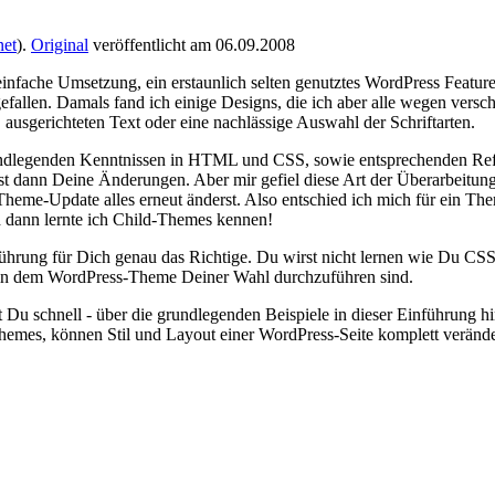
net
).
Original
veröffentlicht am 06.09.2008
einfache Umsetzung, ein erstaunlich selten genutztes WordPress Featur
gefallen. Damals fand ich einige Designs, die ich aber alle wegen ver
ausgerichteten Text oder eine nachlässige Auswahl der Schriftarten.
rundlegenden Kenntnissen in HTML und CSS, sowie entsprechenden Refe
erst dann Deine Änderungen. Aber mir gefiel diese Art der Überarbeit
 Theme-Update alles erneut änderst. Also entschied ich mich für ein 
d dann lernte ich Child-Themes kennen!
führung für Dich genau das Richtige. Du wirst nicht lernen wie Du CSS 
n in dem WordPress-Theme Deiner Wahl durchzuführen sind.
 Du schnell - über die grundlegenden Beispiele in dieser Einführung
Themes, können Stil und Layout einer WordPress-Seite komplett verände