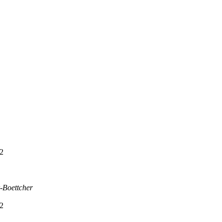
2
-Boettcher
2