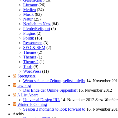
Gesellschaft
(10)
Literatur
(26)
Medien
(24)
Musik
(82)
Natur
(25)
Neulich im Netz
(84)
Pferde/Reitsport
(5)
Plugins
(2)
Politik
(16)
Ressourcen
(3)
SEO & SEM
(2)
Themes
(2)
Themes
(1)
Themes2
(1)
Tools
(9)
WordPress
(11)
Sprengsatz
Wenn sich eine Zeitung selbst aufgibt
14. November 201
lawblog
Das Ende der Online-Sippenhaft
16. November 2012
A List Apart
Universal Design IRL
14. November 2012
Sara Wachter
Winter Is Coming
Season 3 moments to look forward to
16. November 201
Archiv