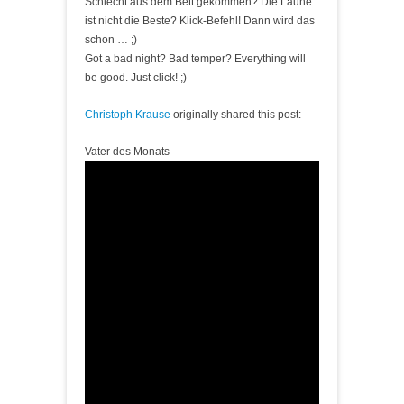
Schlecht aus dem Bett gekommen? Die Laune
ist nicht die Beste? Klick-Befehl! Dann wird das
schon … ;)
Got a bad night? Bad temper? Everything will
be good. Just click! ;)
Christoph Krause
originally shared this post:
Vater des Monats