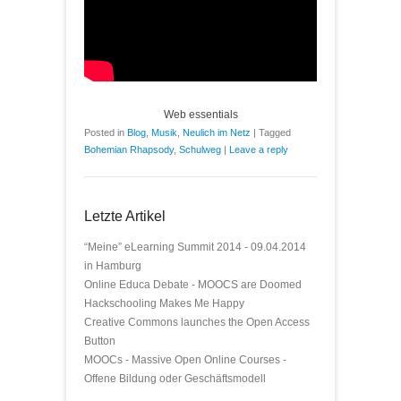
Web essentials
Posted in
Blog
,
Musik
,
Neulich im Netz
|
Tagged
Bohemian Rhapsody
,
Schulweg
|
Leave a reply
Letzte Artikel
“Meine” eLearning Summit 2014 - 09.04.2014
in Hamburg
Online Educa Debate - MOOCS are Doomed
Hackschooling Makes Me Happy
Creative Commons launches the Open Access
Button
MOOCs - Massive Open Online Courses -
Offene Bildung oder Geschäftsmodell