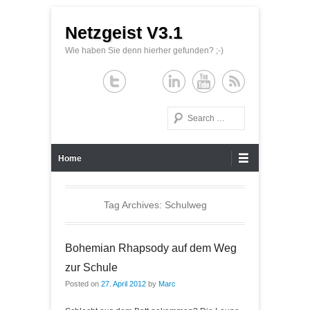
Netzgeist V3.1
Wie haben Sie denn hierher gefunden? ;-)
Search
Primary Menu
Skip to content
Home
Tag Archives:
Schulweg
Bohemian Rhapsody auf dem Weg
zur Schule
Posted on
27. April 2012
by
Marc