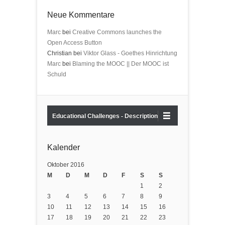
Neue Kommentare
Marc
bei
Creative Commons launches the
Open Access Button
Christian bei
Viktor Glass - Goethes Hinrichtung
Marc
bei
Blaming the MOOC || Der MOOC ist
Schuld
Educational Challenges - Description
Kalender
Oktober 2016
M
D
M
D
F
S
S
1
2
3
4
5
6
7
8
9
10
11
12
13
14
15
16
17
18
19
20
21
22
23