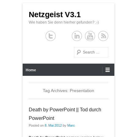
Netzgeist V3.1
Wie haben Sie denn hierher gefunden? ;-)
Search
Primary Menu
Skip to content
Home
Tag Archives:
Presentation
Death by PowerPoint || Tod durch
PowerPoint
Posted on
8. Mai 2012
by
Marc