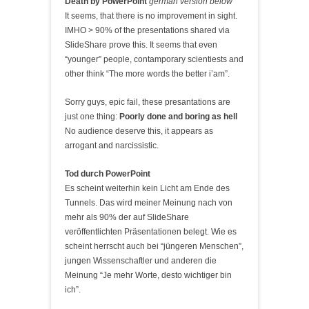
Death by PowerPoint
german version below
It seems, that there is no improvement in sight.
IMHO > 90% of the presentations shared via
SlideShare prove this. It seems that even
“younger” people, contamporary scientiests and
other think “The more words the better i’am”.
Sorry guys, epic fail, these presantations are
just one thing:
Poorly done and boring as hell
No audience deserve this, it appears as
arrogant and narcissistic.
Tod durch PowerPoint
Es scheint weiterhin kein Licht am Ende des
Tunnels. Das wird meiner Meinung nach von
mehr als 90% der auf SlideShare
veröffentlichten Präsentationen belegt. Wie es
scheint herrscht auch bei “jüngeren Menschen”,
jungen Wissenschaftler und anderen die
Meinung “Je mehr Worte, desto wichtiger bin
ich”.