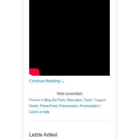
Continue Reading →
Web essentials
Posted in
Blog
,
Ed-Tech
,
Education
,
Tools
|
Tagged
Death
,
PowerPoint
,
Präsentation
,
Presentation
|
Leave a reply
Letzte Artikel