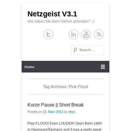
Netzgeist V3.1
Wie haben Sie denn hierher gefunden? ;-)
Search
Primary Menu
Skip to content
Home
Tag Archives:
Pink Floyd
Kurze Pause || Short Break
Posted on
22. März 2012
by
Marc
Play it LOUD! Even LOUDER! Seen them 1994
in Hannover/Germany and it was a really great