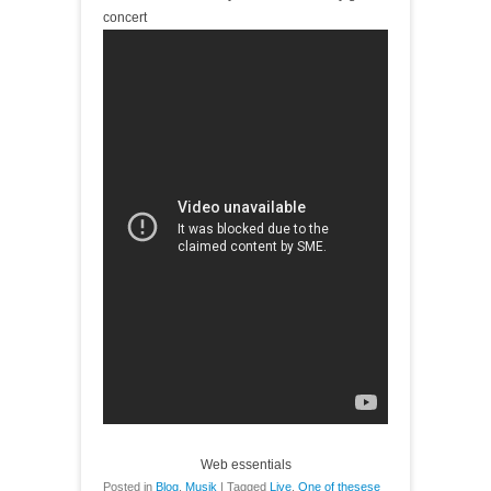
concert
Web essentials
Posted in
Blog
,
Musik
|
Tagged
Live
,
One of thesese