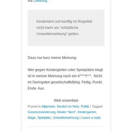
via
Lawblog
:
Kinderlärm soll künftig im Regelfall
nicht mehr als “schädliche
Umwelteinwirkung” gelten.
Dazu nur kurz meine Meinung:
Wer gegen Kindergärten oder Spielplätze klagt
ist in meiner Meinung nach ein A****l***. Nicht
im Geringsten gesellschaftsfähig. Fertig. Punkt.
Ende. Aus.
Web essentials
Posted in
Allgemein
,
Neulich im Netz
,
Politik
|
Tagged
Gesetzesänderung
,
Kinder-"lärm"
,
Kindergarten
,
Klage
,
Spielplatz
,
Umwelteinwirkung
|
Leave a reply