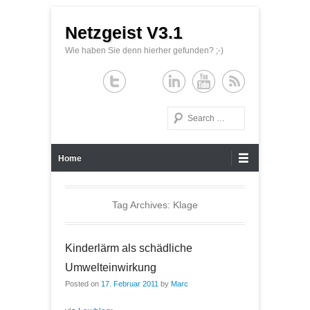
Netzgeist V3.1
Wie haben Sie denn hierher gefunden? ;-)
Search
Primary Menu
Skip to content
Home
Tag Archives:
Klage
Kinderlärm als schädliche
Umwelteinwirkung
Posted on
17. Februar 2011
by
Marc