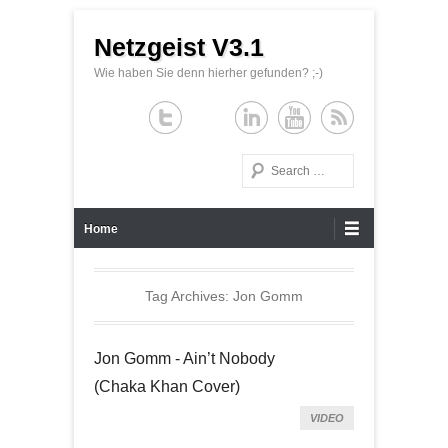
Netzgeist V3.1
Wie haben Sie denn hierher gefunden? ;-)
Search
Primary Menu
Skip to content
Home
Tag Archives:
Jon Gomm
Jon Gomm - Ain’t Nobody
(Chaka Khan Cover)
VIDEO