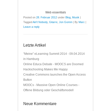
Web essentials
Posted on
28. Februar 2012
under
Blog
,
Musik
|
Tagged
Ain't Nobody
,
Gitarre
,
Jon Gomm
|
By
Marc
|
Leave a reply
Letzte Artikel
“Meine” eLearning Summit 2014 - 09.04.2014
in Hamburg
Online Educa Debate - MOOCS are Doomed
Hackschooling Makes Me Happy
Creative Commons launches the Open Access
Button
MOOCs - Massive Open Online Courses -
Offene Bildung oder Geschäftsmodell
Neue Kommentare