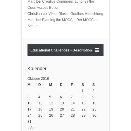
Marc
bei
Creative Commons launches the
Open Access Button
Christian bei
Viktor Glass - Goethes Hinrichtung
Marc
bei
Blaming the MOOC || Der MOOC ist
Schuld
Educational Challenges - Description
Kalender
Oktober 2016
M
D
M
D
F
S
S
1
2
3
4
5
6
7
8
9
10
11
12
13
14
15
16
17
18
19
20
21
22
23
24
25
26
27
28
29
30
31
« Apr