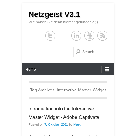
Netzgeist V3.1
Wie haben Sie denn hierher gefunden? ;-)
Search
Primary Menu
Skip to content
Home
Tag Archives:
Interactive Master Widget
Introduction into the Interactive
Master Widget - Adobe Captivate
Posted on
7. Oktober 2011
by
Marc