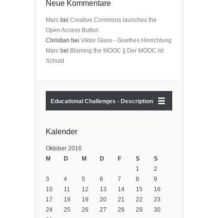
Neue Kommentare
Marc
bei
Creative Commons launches the
Open Access Button
Christian bei
Viktor Glass - Goethes Hinrichtung
Marc
bei
Blaming the MOOC || Der MOOC ist
Schuld
Educational Challenges - Description
Kalender
Oktober 2016
M
D
M
D
F
S
S
1
2
3
4
5
6
7
8
9
10
11
12
13
14
15
16
17
18
19
20
21
22
23
24
25
26
27
28
29
30