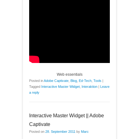
Web essentials
Posted in
Adobe Captivate
,
Blog
,
Ed-Tech
,
Tools
|
Tagged
Interactive Master Widget
,
Interaktion
|
Leave
a reply
Interactive Master Widget || Adobe
Captivate
Posted on
28. September 2011
by
Marc