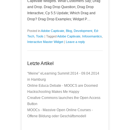
Captivate Widgets. What Customers Say; Drag
and Drop. Drag Drop Question; Drag Drop
Interactive; Cp 5.5 Update; Which Drag and
Drop? Drag Drop Examples; Widget P…
Posted in
Adobe Captivate
,
Blog
,
Development
,
Ed-
Tech
,
Tools
|
Tagged
Adobe Captivate
,
Infosemantics
,
Interactive Master Widget
|
Leave a reply
Letzte Artikel
“Meine” eLearning Summit 2014 - 09.04.2014
in Hamburg
Online Educa Debate - MOOCS are Doomed
Hackschooling Makes Me Happy
Creative Commons launches the Open Access
Button
MOOCs - Massive Open Online Courses -
Offene Bildung oder Geschäftsmodell