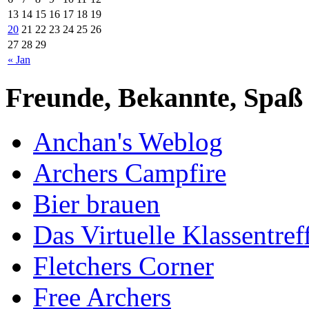
13
14
15
16
17
18
19
20
21
22
23
24
25
26
27
28
29
« Jan
Freunde, Bekannte, Spaß
Anchan's Weblog
Archers Campfire
Bier brauen
Das Virtuelle Klassentref
Fletchers Corner
Free Archers