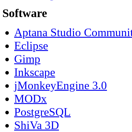
Software
Aptana Studio Communi
Eclipse
Gimp
Inkscape
jMonkeyEngine 3.0
MODx
PostgreSQL
ShiVa 3D