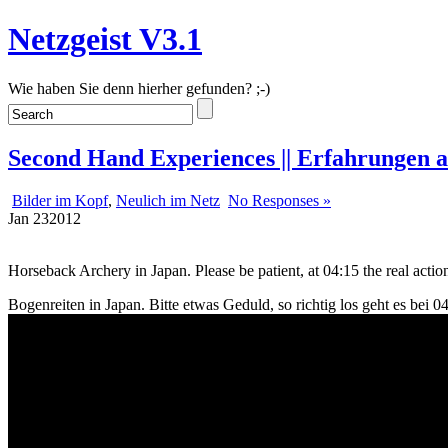
Netzgeist V3.1
Wie haben Sie denn hierher gefunden? ;-)
Second Hand Experiences || Erfahrungen 
Bilder im Kopf
,
Neulich im Netz
No Responses »
Jan
23
2012
Horseback Archery in Japan. Please be patient, at 04:15 the real actio
Bogenreiten in Japan. Bitte etwas Geduld, so richtig los geht es bei 