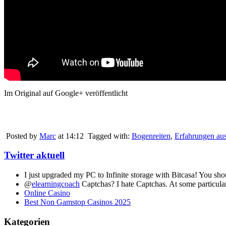
Im Original auf Google+ veröffentlicht
Posted by
Marc
at 14:12
Tagged with:
Bogenreiten
,
Erfahrungen au
Twitter aktuell
I just upgraded my PC to Infinite storage with Bitcasa! You sh
@
elearningcoach
Captchas? I hate Captchas. At some particular
Online Casino
Best Non Gamstop Casinos 2025
Kategorien