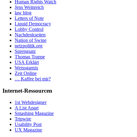
Human Rights Watch
Jens Weinreich
law blog
Letters of Note
Liquid Democracy
Lobby Control
Nachdenkseiten
Nation of Swine
netzpolitik.org
Sprengsatz
Thomas Trappe
USA Erklärt
Weissgarnix
Zeit Online
… Kaffee bei mir?
Internet-Ressourcen
1st Webdesigner
A List Apart
Smashing Magazine
Tripwire
Usability Post
UX Magazine