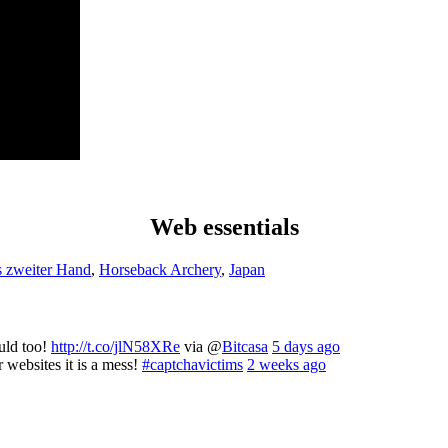
Web essentials
s zweiter Hand
,
Horseback Archery
,
Japan
ould too!
http://t.co/jlN58XRe
via @
Bitcasa
5 days ago
 websites it is a mess!
#captchavictims
2 weeks ago