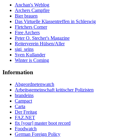
Anchan's Weblog
Archers Campfire
Bier brauen
Das Virtuelle Klassentreffen in Schleswig
Fletchers Corner
Free Archers
Peter O. Stecher's Magazine
Reiterverein Hülsen/Aller
sigi_seins
Sven Kullander
Winter is Coming
Information
Abgeordnetenwatch
Arbeitsgemeinschaft kritischer Polizisten
brandeins
Campact
Carta
Der Freitag
FAZ.NET
fix [your] master boot record
Foodwatch
German Foreign Policy