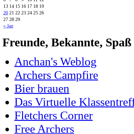
13
14
15
16
17
18
19
20
21
22
23
24
25
26
27
28
29
« Jan
Freunde, Bekannte, Spaß
Anchan's Weblog
Archers Campfire
Bier brauen
Das Virtuelle Klassentref
Fletchers Corner
Free Archers