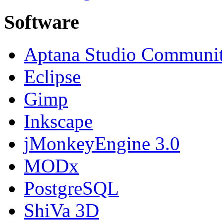
Software
Aptana Studio Communi
Eclipse
Gimp
Inkscape
jMonkeyEngine 3.0
MODx
PostgreSQL
ShiVa 3D