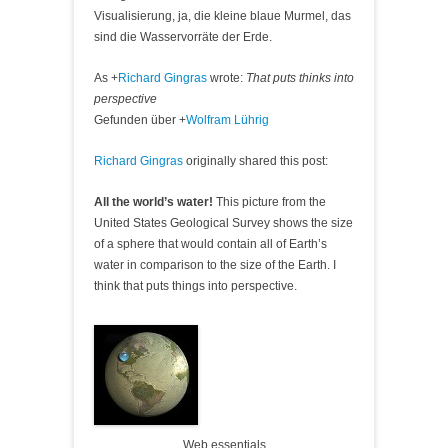
Visualisierung, ja, die kleine blaue Murmel, das
sind die Wasservorräte der Erde.
As
+
Richard Gingras
wrote:
That puts thinks into
perspective
Gefunden über
+
Wolfram Lührig
Richard Gingras
originally shared this post:
All the world’s water!
This picture from the
United States Geological Survey shows the size
of a sphere that would contain all of Earth’s
water in comparison to the size of the Earth. I
think that puts things into perspective.
Web essentials