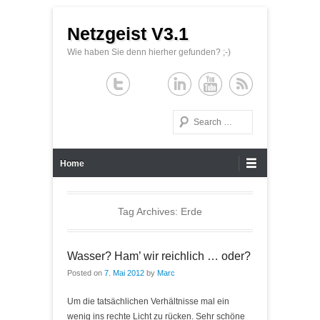
Netzgeist V3.1
Wie haben Sie denn hierher gefunden? ;-)
Search
Primary Menu
Skip to content
Home
Tag Archives:
Erde
Wasser? Ham’ wir reichlich … oder?
Posted on
7. Mai 2012
by
Marc
Um die tatsächlichen Verhältnisse mal ein
wenig ins rechte Licht zu rücken. Sehr schöne