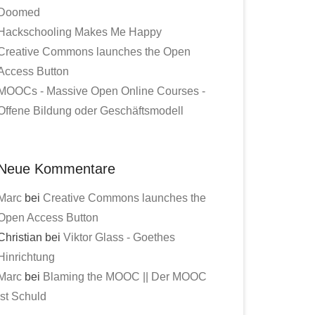
Doomed
Hackschooling Makes Me Happy
Creative Commons launches the Open
Access Button
MOOCs - Massive Open Online Courses -
Offene Bildung oder Geschäftsmodell
Neue Kommentare
Marc
bei
Creative Commons launches the
Open Access Button
Christian bei
Viktor Glass - Goethes
Hinrichtung
Marc
bei
Blaming the MOOC || Der MOOC
ist Schuld