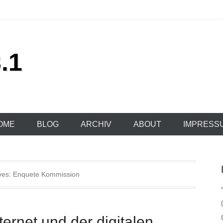
.1
OME
BLOG
ARCHIV
ABOUT
IMPRESS
ves:
Enquete Kommission
ernet und der digitalen