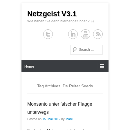
Netzgeist V3.1
Wie haben Sie denn hierher gefunden? ;-)
Search
Primary Menu
Skip to content
Home
Tag Archives:
De Ruiter Seeds
Monsanto unter falscher Flagge
unterwegs
Posted on
15. Mai 2012
by
Marc