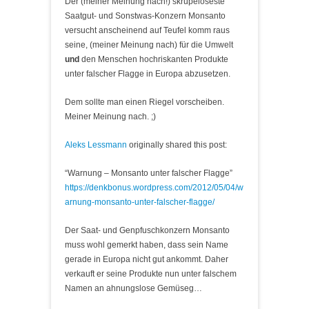
Der (meiner Meinung nach!) skrupeloseste
Saatgut- und Sonstwas-Konzern Monsanto
versucht anscheinend auf Teufel komm raus
seine, (meiner Meinung nach) für die Umwelt
und
den Menschen hochriskanten Produkte
unter falscher Flagge in Europa abzusetzen.
Dem sollte man einen Riegel vorscheiben.
Meiner Meinung nach. ;)
Aleks Lessmann
originally shared this post:
“Warnung – Monsanto unter falscher Flagge”
https://denkbonus.wordpress.com/2012/05/04/w
arnung-monsanto-unter-falscher-flagge/
Der Saat- und Genpfuschkonzern Monsanto
muss wohl gemerkt haben, dass sein Name
gerade in Europa nicht gut ankommt. Daher
verkauft er seine Produkte nun unter falschem
Namen an ahnungslose Gemüseg…