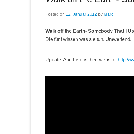
Posted on
12. Januar 2012
by
Marc
Walk off the Earth- Somebody That I U
Die fünf wissen was sie tun. Umwerfend.
Update: And here is their website:
http://