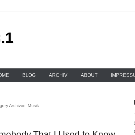
.1
OME
BLOG
ARCHIV
ABOUT
IMPRESS
gory Archives:
Musik
Somebody That I Used to Know