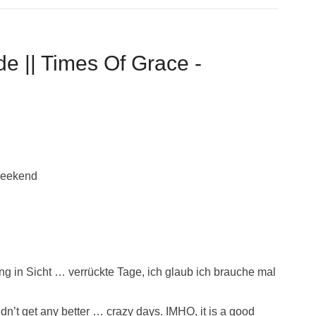
e || Times Of Grace -
Weekend
 in Sicht … verrückte Tage, ich glaub ich brauche mal
uldn’t get any better … crazy days. IMHO, it is a good