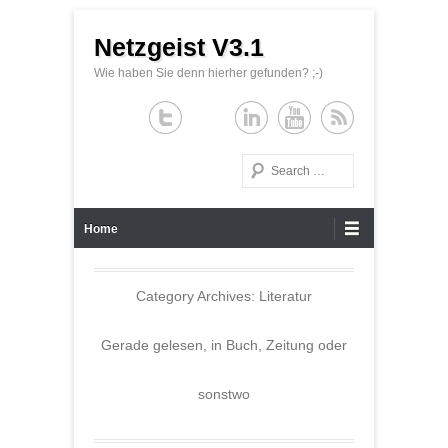
Netzgeist V3.1
Wie haben Sie denn hierher gefunden? ;-)
Search
Primary Menu
Skip to content
Home
Category Archives:
Literatur
Gerade gelesen, in Buch, Zeitung oder
sonstwo