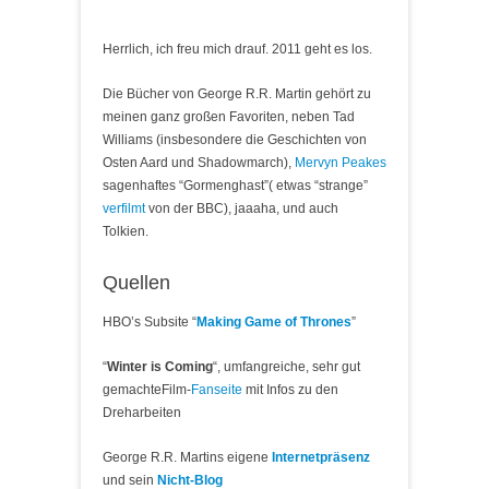
Herrlich, ich freu mich drauf. 2011 geht es los.
Die Bücher von George R.R. Martin gehört zu
meinen ganz großen Favoriten, neben Tad
Williams (insbesondere die Geschichten von
Osten Aard und Shadowmarch),
Mervyn Peakes
sagenhaftes “Gormenghast”( etwas “strange”
verfilmt
von der BBC), jaaaha, und auch
Tolkien.
Quellen
HBO’s Subsite “
Making Game of Thrones
”
“
Winter is Coming
“, umfangreiche, sehr gut
gemachteFilm-
Fanseite
mit Infos zu den
Dreharbeiten
George R.R. Martins eigene
Internetpräsenz
und sein
Nicht-Blog