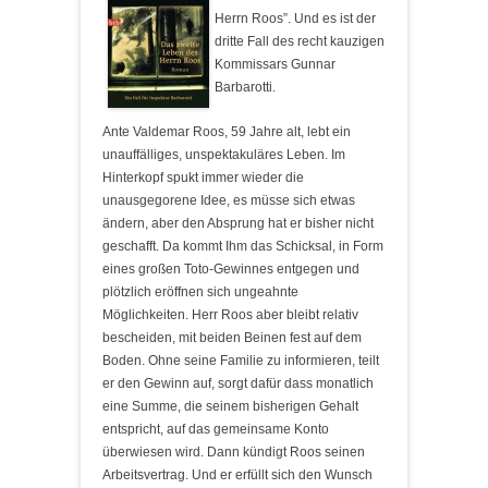
Herrn Roos”. Und es ist der
dritte Fall des recht kauzigen
Kommissars Gunnar
Barbarotti.
Ante Valdemar Roos, 59 Jahre alt, lebt ein
unauffälliges, unspektakuläres Leben. Im
Hinterkopf spukt immer wieder die
unausgegorene Idee, es müsse sich etwas
ändern, aber den Absprung hat er bisher nicht
geschafft. Da kommt Ihm das Schicksal, in Form
eines großen Toto-Gewinnes entgegen und
plötzlich eröffnen sich ungeahnte
Möglichkeiten. Herr Roos aber bleibt relativ
bescheiden, mit beiden Beinen fest auf dem
Boden. Ohne seine Familie zu informieren, teilt
er den Gewinn auf, sorgt dafür dass monatlich
eine Summe, die seinem bisherigen Gehalt
entspricht, auf das gemeinsame Konto
überwiesen wird. Dann kündigt Roos seinen
Arbeitsvertrag. Und er erfüllt sich den Wunsch