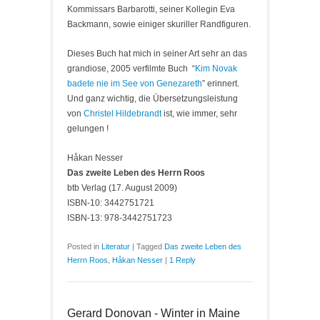
Kommissars Barbarotti, seiner Kollegin Eva
Backmann, sowie einiger skuriller Randfiguren.
Dieses Buch hat mich in seiner Art sehr an das
grandiose, 2005 verfilmte Buch “
Kim Novak
badete nie im See von Genezareth
” erinnert.
Und ganz wichtig, die Übersetzungsleistung
von
Christel Hildebrandt
ist, wie immer, sehr
gelungen !
Håkan Nesser
Das zweite Leben des Herrn Roos
btb Verlag (17. August 2009)
ISBN-10: 3442751721
ISBN-13: 978-3442751723
Posted in
Literatur
|
Tagged
Das zweite Leben des
Herrn Roos
,
Håkan Nesser
|
1 Reply
Gerard Donovan - Winter in Maine