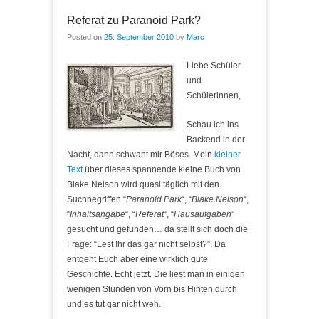
Referat zu Paranoid Park?
Posted on
25. September 2010
by
Marc
Liebe Schüler
und
Schülerinnen,
Schau ich ins
Backend in der
Nacht, dann schwant mir Böses. Mein
kleiner
Text
über dieses spannende kleine Buch von
Blake Nelson wird quasi täglich mit den
Suchbegriffen “
Paranoid Park
“, “
Blake Nelson
“,
“
Inhaltsangabe
“, “
Referat
“, “
Hausaufgaben
”
gesucht und gefunden… da stellt sich doch die
Frage: “Lest Ihr das gar nicht selbst?”. Da
entgeht Euch aber eine wirklich gute
Geschichte. Echt jetzt. Die liest man in einigen
wenigen Stunden von Vorn bis Hinten durch
und es tut gar nicht weh.