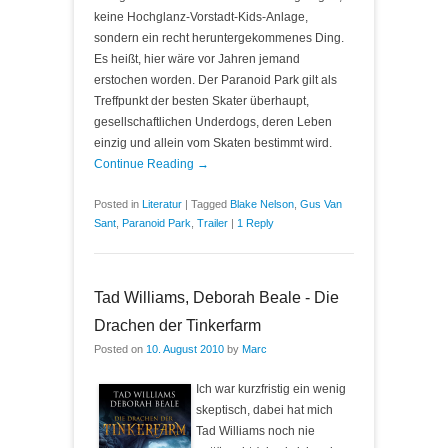
keine Hochglanz-Vorstadt-Kids-Anlage,
sondern ein recht heruntergekommenes Ding.
Es heißt, hier wäre vor Jahren jemand
erstochen worden. Der Paranoid Park gilt als
Treffpunkt der besten Skater überhaupt,
gesellschaftlichen Underdogs, deren Leben
einzig und allein vom Skaten bestimmt wird.
Continue Reading →
Posted in
Literatur
|
Tagged
Blake Nelson
,
Gus Van
Sant
,
Paranoid Park
,
Trailer
|
1 Reply
Tad Williams, Deborah Beale - Die
Drachen der Tinkerfarm
Posted on
10. August 2010
by
Marc
Ich war kurzfristig ein wenig
skeptisch, dabei hat mich
Tad Williams noch nie