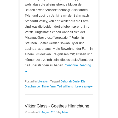
wohl, dass die alleinstehende Mutter der
Beiden etwas “Auszeit” benötigt. Also fahren
Tyler und Lucinda Jenkins mit der Bahn nach
Standard Valley, von dort weiter auf die Farm.
Und was die beiden dort erleben sprengt ihre
Vorstellungskraft. Schnell wandelt sich der
Missmut über diese “verpatzten” Ferien in
Staunen. Später werden sowohl Tyler und
Lusinda, aber auch viele Bewohner der Farm in
einem Strudel von Ereignissen mitgerissen und
können zuletzt froh sein, dieses erste Abenteuer
heil überstanden zu haben.
Continue Reading
→
Posted in
Literatur
|
Tagged
Deborah Beale
,
Die
Drachen der Tinkerfarm
,
Tad Williams
|
Leave a reply
Viktor Glass - Goethes Hinrichtung
Posted on
5. August 2010
by
Marc