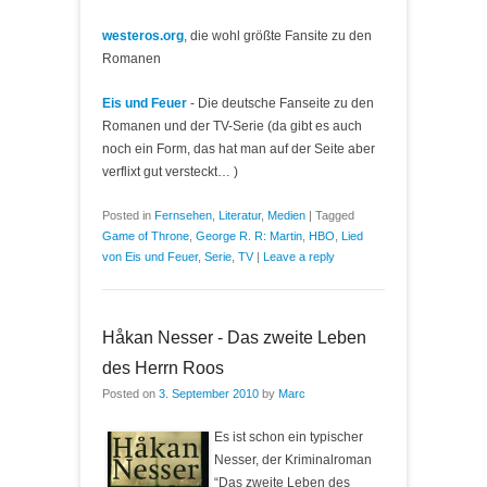
westeros.org
, die wohl größte Fansite zu den
Romanen
Eis und Feuer
- Die deutsche Fanseite zu den
Romanen und der TV-Serie (da gibt es auch
noch ein Form, das hat man auf der Seite aber
verflixt gut versteckt… )
Posted in
Fernsehen
,
Literatur
,
Medien
|
Tagged
Game of Throne
,
George R. R: Martin
,
HBO
,
Lied
von Eis und Feuer
,
Serie
,
TV
|
Leave a reply
Håkan Nesser - Das zweite Leben
des Herrn Roos
Posted on
3. September 2010
by
Marc
Es ist schon ein typischer
Nesser, der Kriminalroman
“Das zweite Leben des