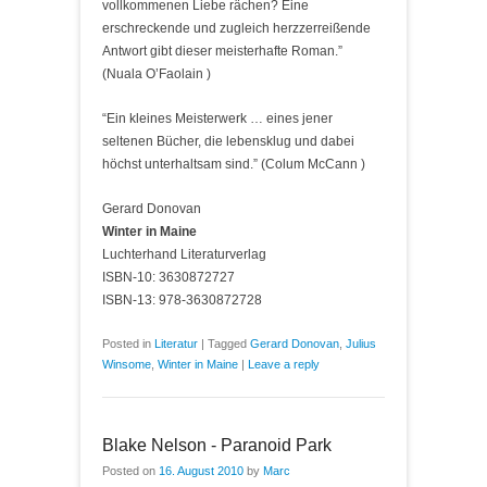
vollkommenen Liebe rächen? Eine
erschreckende und zugleich herzzerreißende
Antwort gibt dieser meisterhafte Roman.”
(Nuala O’Faolain )
“Ein kleines Meisterwerk … eines jener
seltenen Bücher, die lebensklug und dabei
höchst unterhaltsam sind.” (Colum McCann )
Gerard Donovan
Winter in Maine
Luchterhand Literaturverlag
ISBN-10: 3630872727
ISBN-13: 978-3630872728
Posted in
Literatur
|
Tagged
Gerard Donovan
,
Julius
Winsome
,
Winter in Maine
|
Leave a reply
Blake Nelson - Paranoid Park
Posted on
16. August 2010
by
Marc