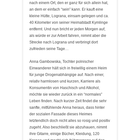
nach einem Ort, den er ganz für sich allein hat,
an dem er einfach “sein” kann. Er kauft eine
kleine Hütte, Lograna, einsam gelegen und ca.
40 Kilometer von seiner Heimatstadt Kymlinge
entfernt. Und nun bricht er jeden Morgen auf,
als würde er zur Arbeit fahren, nimmt aber die
Strecke nach Lograna und verbringt dort
zufrieden seine Tage…
Anna Gambowska, Tochter polnischer
Einwanderer hält sich in freiwillig einem Heim
für junge Drogenabhängige auf. Nach einer,
relativ harmlosen und kurzen, Karriere als
Konsumentin von Haschisch und Alkohol,
möchte sie wieder zurück in ein “normales”
Leben finden. Nach kurzer Zeit findet die sehr
sanfte, mitfühlende Anna heraus, dass hinter
der sozialen Fassade dieses Heimes
letztendlich doch nicht alles so rosig und positiv
zugeht. Also beschließt sie abzuhauen, nimmt
ihre Gitarre, einige Bücher, Kleidung, 120