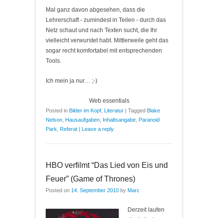
Mal ganz davon abgesehen, dass die
Lehrerschaft - zumindest in Teilen - durch das
Netz schaut und nach Texten sucht, die Ihr
vielleicht verwurstet habt. Mittlerweile geht das
sogar recht komfortabel mit entsprechenden
Tools.
Ich mein ja nur… ;-)
Web essentials
Posted in
Bilder im Kopf
,
Literatur
|
Tagged
Blake
Nelson
,
Hausaufgaben
,
Inhaltsangabe
,
Paranoid
Park
,
Referat
|
Leave a reply
HBO verfilmt “Das Lied von Eis und
Feuer” (Game of Thrones)
Posted on
14. September 2010
by
Marc
Derzeit laufen