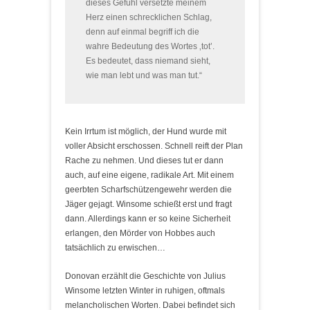
dieses Gefühl versetzte meinem
Herz einen schrecklichen Schlag,
denn auf einmal begriff ich die
wahre Bedeutung des Wortes ‚tot’.
Es bedeutet, dass niemand sieht,
wie man lebt und was man tut.“
Kein Irrtum ist möglich, der Hund wurde mit
voller Absicht erschossen. Schnell reift der Plan
Rache zu nehmen. Und dieses tut er dann
auch, auf eine eigene, radikale Art. Mit einem
geerbten Scharfschützengewehr werden die
Jäger gejagt. Winsome schießt erst und fragt
dann. Allerdings kann er so keine Sicherheit
erlangen, den Mörder von Hobbes auch
tatsächlich zu erwischen…
Donovan erzählt die Geschichte von Julius
Winsome letzten Winter in ruhigen, oftmals
melancholischen Worten. Dabei befindet sich