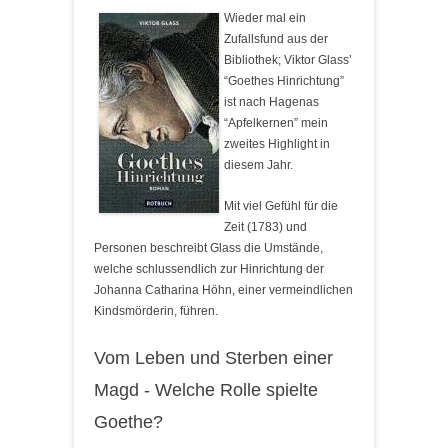
Wieder mal ein
Zufallsfund aus der
Bibliothek; Viktor Glass’
“Goethes Hinrichtung”
ist nach Hagenas
“Apfelkernen” mein
zweites Highlight in
diesem Jahr.
Mit viel Gefühl für die
Zeit (1783) und
Personen beschreibt Glass die Umstände,
welche schlussendlich zur Hinrichtung der
Johanna Catharina Höhn, einer vermeindlichen
Kindsmörderin, führen.
Vom Leben und Sterben einer
Magd - Welche Rolle spielte
Goethe?