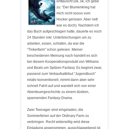
enttäuscht (ok, ok, ich gebe
zu: “Der Blumenkrieg hat
mich nicht soooo vom
Hocker gerissen. Aber nett
war es doch). Nachdem ich
das Buch aufgeschlagen hatte, dauerte es noch
24 Stunden inkl. Unterbrechungen um zu
arbeiten, essen, schlafen, da war die
“Tinkerfarm” schon gelesen. Meiner
bescheidenen Meinung nach handelt es sich
bei diesem Kooperationsprodukt von Williams
und Beals um Spitzen-Fantasy. Es beginnt zwar,
passend zum Verkaufsattribut “Jugendbuch”
relativ konventionell, nimmt dann aber sehr
schnell Fahrt auf und wandelt sich von einer
Abenteuergeschichte zu einem düstren,
spannenden Fantasy-Drama.
Zwei Teenager sind eingeladen, die
Sommerferien auf der Ordinary Farm zu
verbringen. Recht widerwillig wird diese
Einladung angenommen, ausschlaggebend ist