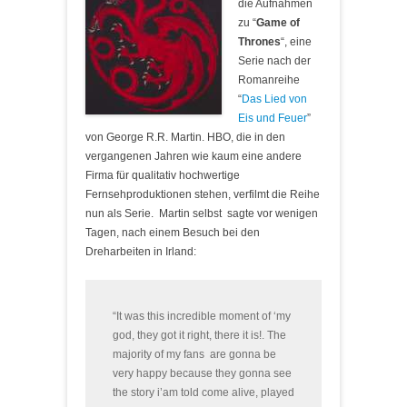
die Aufnahmen
zu “
Game of
Thrones
“, eine
Serie nach der
Romanreihe
“
Das Lied von
Eis und Feuer
”
von George R.R. Martin. HBO, die in den
vergangenen Jahren wie kaum eine andere
Firma für qualitativ hochwertige
Fernsehproduktionen stehen, verfilmt die Reihe
nun als Serie. Martin selbst sagte vor wenigen
Tagen, nach einem Besuch bei den
Dreharbeiten in Irland:
“It was this incredible moment of ‘my
god, they got it right, there it is!. The
majority of my fans are gonna be
very happy because they gonna see
the story i’am told come alive, played