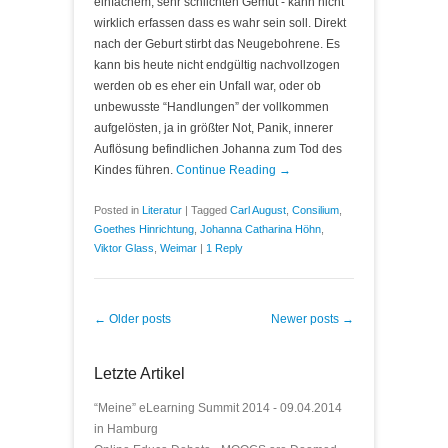
einfachem, sehr schlichten Gemüt - kann nicht
wirklich erfassen dass es wahr sein soll. Direkt
nach der Geburt stirbt das Neugebohrene. Es
kann bis heute nicht endgültig nachvollzogen
werden ob es eher ein Unfall war, oder ob
unbewusste “Handlungen” der vollkommen
aufgelösten, ja in größter Not, Panik, innerer
Auflösung befindlichen Johanna zum Tod des
Kindes führen.
Continue Reading →
Posted in
Literatur
|
Tagged
Carl August
,
Consilium
,
Goethes Hinrichtung
,
Johanna Catharina Höhn
,
Viktor Glass
,
Weimar
|
1 Reply
Post navigation
←
Older posts
Newer posts
→
Letzte Artikel
“Meine” eLearning Summit 2014 - 09.04.2014
in Hamburg