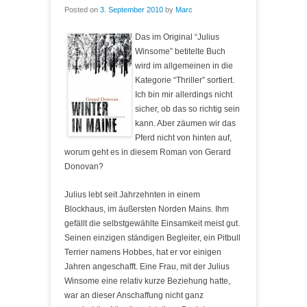
Posted on
3. September 2010
by
Marc
Das im Original “Julius
Winsome” betitelte Buch
wird im allgemeinen in die
Kategorie “Thriller” sortiert.
Ich bin mir allerdings nicht
sicher, ob das so richtig sein
kann. Aber zäumen wir das
Pferd nicht von hinten auf,
worum geht es in diesem Roman von Gerard
Donovan?
Julius lebt seit Jahrzehnten in einem
Blockhaus, im äußersten Norden Mains. Ihm
gefällt die selbstgewählte Einsamkeit meist gut.
Seinen einzigen ständigen Begleiter, ein Pitbull
Terrier namens Hobbes, hat er vor einigen
Jahren angeschafft. Eine Frau, mit der Julius
Winsome eine relativ kurze Beziehung hatte,
war an dieser Anschaffung nicht ganz