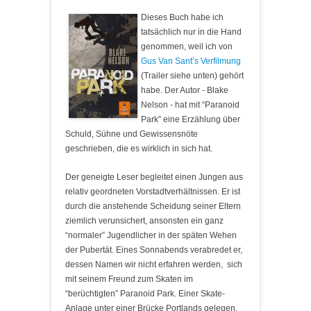
Dieses Buch habe ich
tatsächlich nur in die Hand
genommen, weil ich von
Gus Van Sant’s
Verfilmung
(Trailer siehe unten) gehört
habe. Der Autor - Blake
Nelson - hat mit “Paranoid
Park” eine Erzählung über
Schuld, Sühne und Gewissensnöte
geschrieben, die es wirklich in sich hat.
Der geneigte Leser begleitet einen Jungen aus
relativ geordneten Vorstadtverhältnissen. Er ist
durch die anstehende Scheidung seiner Eltern
ziemlich verunsichert, ansonsten ein ganz
“normaler” Jugendlicher in der späten Wehen
der Pubertät. Eines Sonnabends verabredet er,
dessen Namen wir nicht erfahren werden, sich
mit seinem Freund zum Skaten im
“berüchtigten” Paranoid Park. Einer Skate-
Anlage unter einer Brücke Portlands gelegen,