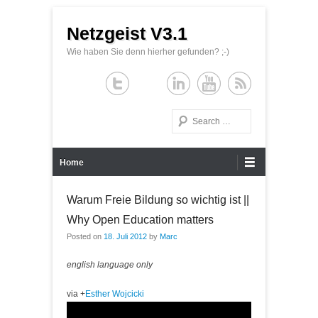
Netzgeist V3.1
Wie haben Sie denn hierher gefunden? ;-)
Search
Primary Menu
Skip to content
Home
Warum Freie Bildung so wichtig ist ||
Why Open Education matters
Posted on
18. Juli 2012
by
Marc
english language only
via
+
Esther Wojcicki