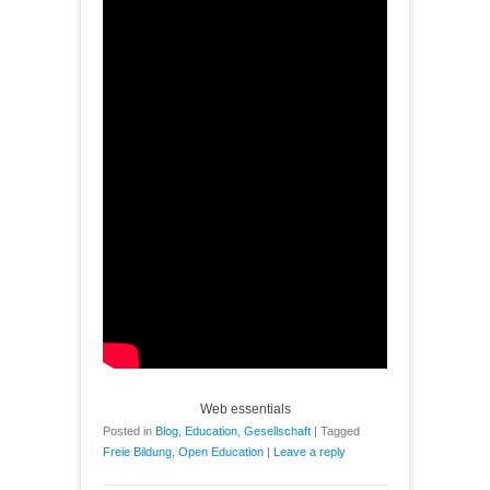
Web essentials
Posted in
Blog
,
Education
,
Gesellschaft
|
Tagged
Freie Bildung
,
Open Education
|
Leave a reply