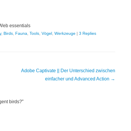
Web essentials
y
,
Birds
,
Fauna
,
Tools
,
Vögel
,
Werkzeuge
|
3 Replies
Adobe Captivate || Der Unterschied zwischen
einfacher und Advanced Action
→
igent birds?
”