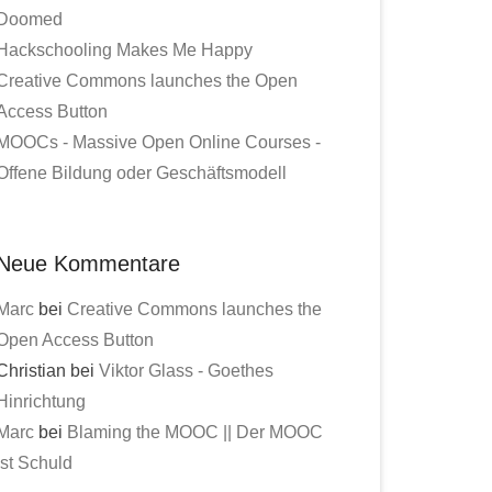
Doomed
Hackschooling Makes Me Happy
Creative Commons launches the Open
Access Button
MOOCs - Massive Open Online Courses -
Offene Bildung oder Geschäftsmodell
Neue Kommentare
Marc
bei
Creative Commons launches the
Open Access Button
Christian bei
Viktor Glass - Goethes
Hinrichtung
Marc
bei
Blaming the MOOC || Der MOOC
ist Schuld