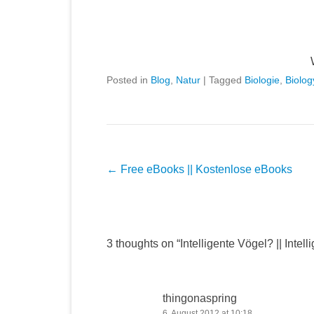
Posted in
Blog
,
Natur
|
Tagged
Biologie
,
Biolog
Post navigation
←
Free eBooks || Kostenlose eBooks
3 thoughts on “
Intelligente Vögel? || Intell
thingonaspring
6. August 2012 at 10:18