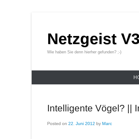
Netzgeist V3
Wie haben Sie denn hierher gefunden? ;-)
Primary Menu
Skip to content
H
Intelligente Vögel? || I
Posted on
22. Juni 2012
by
Marc