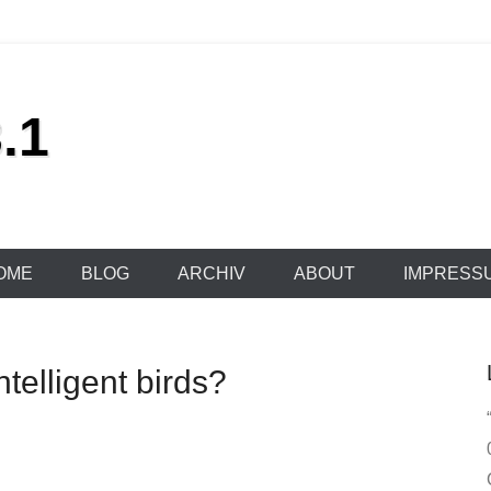
.1
OME
BLOG
ARCHIV
ABOUT
IMPRESS
ntelligent birds?