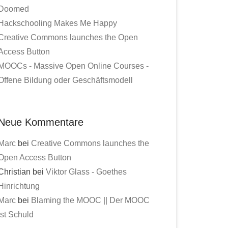
Doomed
Hackschooling Makes Me Happy
Creative Commons launches the Open
Access Button
MOOCs - Massive Open Online Courses -
Offene Bildung oder Geschäftsmodell
Neue Kommentare
Marc
bei
Creative Commons launches the
Open Access Button
Christian bei
Viktor Glass - Goethes
Hinrichtung
Marc
bei
Blaming the MOOC || Der MOOC
ist Schuld