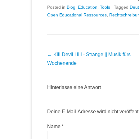
Posted in
Blog
,
Education
,
Tools
|
Tagged
Deut
Open Educational Ressources
,
Rechtschreibu
Post navigation
←
Kill Devil Hill - Strange || Musik fürs
Wochenende
Hinterlasse eine Antwort
Deine E-Mail-Adresse wird nicht veröffentl
Name
*