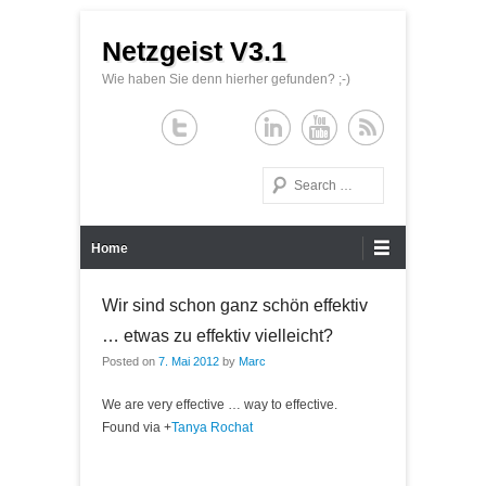
Netzgeist V3.1
Wie haben Sie denn hierher gefunden? ;-)
Search
Primary Menu
Skip to content
Home
Wir sind schon ganz schön effektiv
… etwas zu effektiv vielleicht?
Posted on
7. Mai 2012
by
Marc
We are very effective … way to effective.
Found via
+
Tanya Rochat