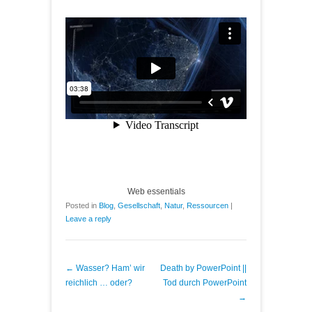
Web essentials
Posted in
Blog
,
Gesellschaft
,
Natur
,
Ressourcen
|
Leave a reply
Post navigation
←
Wasser? Ham’ wir
Death by PowerPoint ||
reichlich … oder?
Tod durch PowerPoint
→