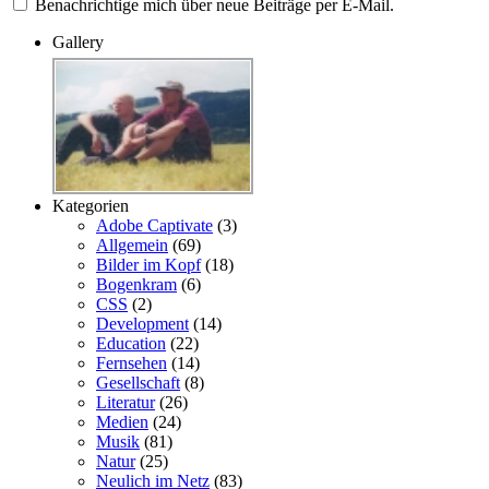
Benachrichtige mich über neue Beiträge per E-Mail.
Gallery
Kategorien
Adobe Captivate
(3)
Allgemein
(69)
Bilder im Kopf
(18)
Bogenkram
(6)
CSS
(2)
Development
(14)
Education
(22)
Fernsehen
(14)
Gesellschaft
(8)
Literatur
(26)
Medien
(24)
Musik
(81)
Natur
(25)
Neulich im Netz
(83)