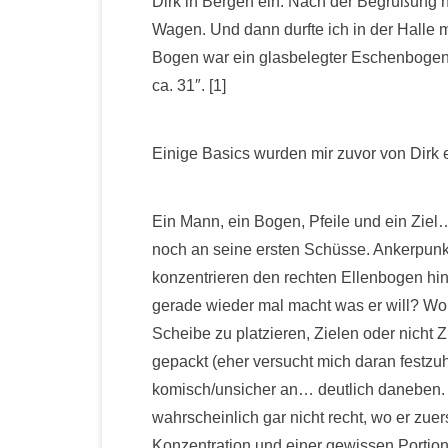
Dirk in Bergen ein. Nach der Begrüßung ho
Wagen. Und dann durfte ich in der Halle
Bogen war ein glasbelegter Eschenbogen,
ca. 31″. [1]
Einige Basics wurden mir zuvor von Dirk 
Ein Mann, ein Bogen, Pfeile und ein Ziel…
noch an seine ersten Schüsse. Ankerpunkt
konzentrieren den rechten Ellenbogen hin
gerade wieder mal macht was er will? Woh
Scheibe zu platzieren, Zielen oder nicht Z
gepackt (eher versucht mich daran festzu
komisch/unsicher an… deutlich daneben. A
wahrscheinlich gar nicht recht, wo er zuers
Konzentration und einer gewissen Portion 