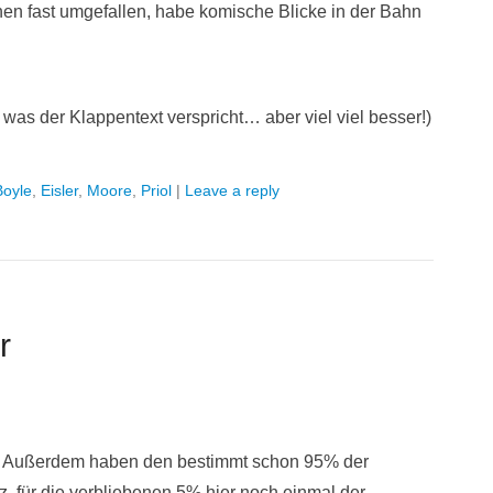
achen fast umgefallen, habe komische Blicke in der Bahn
, was der Klappentext verspricht… aber viel viel besser!)
Boyle
,
Eisler
,
Moore
,
Priol
|
Leave a reply
r
iker. Außerdem haben den bestimmt schon 95% der
z, für die verbliebenen 5% hier noch einmal der