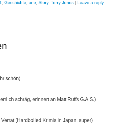
1
,
Geschichte
,
one
,
Story
,
Terry Jones
|
Leave a reply
en
hr schön)
errlich schräg, erinnert an Matt Ruffs G.A.S.)
r Verrat (Hardboiled Krimis in Japan, super)