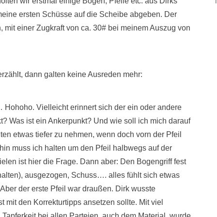
lten wir erstmal einige Bögen, Pfeile etc. aus Dirks
 meine ersten Schüsse auf die Scheibe abgeben. Der
 mit einer Zugkraft von ca. 30# bei meinem Auszug von
erzählt, dann galten keine Ausreden mehr:
 Hohoho. Vielleicht erinnert sich der ein oder andere
? Was ist ein Ankerpunkt? Und wie soll ich mich darauf
ten etwas tiefer zu nehmen, wenn doch vorn der Pfeil
in muss ich halten um den Pfeil halbwegs auf der
ielen ist hier die Frage. Dann aber: Den Bogengriff fest
halten), ausgezogen, Schuss…. alles fühlt sich etwas
ber der erste Pfeil war draußen. Dirk wusste
t mit den Korrekturtipps ansetzen sollte. Mit viel
Tapferkeit bei allen Parteien, auch dem Material, wurde