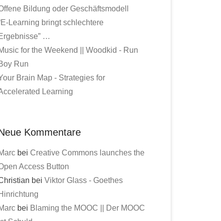
Offene Bildung oder Geschäftsmodell
“E-Learning bringt schlechtere
Ergebnisse” …
Music for the Weekend || Woodkid - Run
Boy Run
Your Brain Map - Strategies for
Accelerated Learning
Neue Kommentare
Marc
bei
Creative Commons launches the
Open Access Button
Christian bei
Viktor Glass - Goethes
Hinrichtung
Marc
bei
Blaming the MOOC || Der MOOC