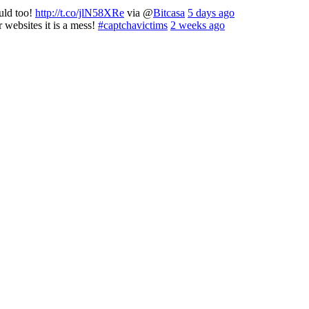
ould too!
http://t.co/jlN58XRe
via @
Bitcasa
5 days ago
 websites it is a mess!
#captchavictims
2 weeks ago