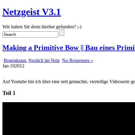
Netzgeist V3.1
Wie haben Sie denn hierher gefunden? ;-)
Making a Primitive Bow || Bau eines Prim
Bogenkram
,
Neulich im Netz
No Responses »
Jan
19
2012
Auf Youtube bin ich über eine nett gemachte, vierteilige Videoserie ge
Teil 1