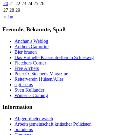
20
21
22
23
24
25
26
27
28
29
« Jan
Freunde, Bekannte, Spaß
Anchan's Weblog
Archers Campfire
Bier brauen
Das Virtuelle Klassentreffen in Schleswig
Fletchers Corner
Free Archers
Peter O. Stecher's Magazine
Reiterverein Hülsen/Aller
sigi_seins
Sven Kullander
Winter is Coming
Information
Abgeordnetenwatch
Arbeitsgemeinschaft kritischer Polizisten
brandeins
Campact