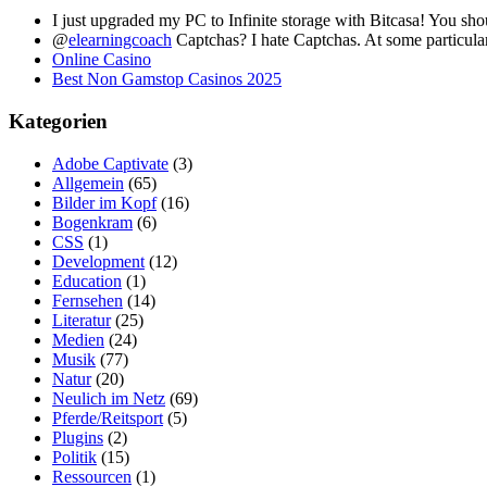
I just upgraded my PC to Infinite storage with Bitcasa! You sh
@
elearningcoach
Captchas? I hate Captchas. At some particular
Online Casino
Best Non Gamstop Casinos 2025
Kategorien
Adobe Captivate
(3)
Allgemein
(65)
Bilder im Kopf
(16)
Bogenkram
(6)
CSS
(1)
Development
(12)
Education
(1)
Fernsehen
(14)
Literatur
(25)
Medien
(24)
Musik
(77)
Natur
(20)
Neulich im Netz
(69)
Pferde/Reitsport
(5)
Plugins
(2)
Politik
(15)
Ressourcen
(1)