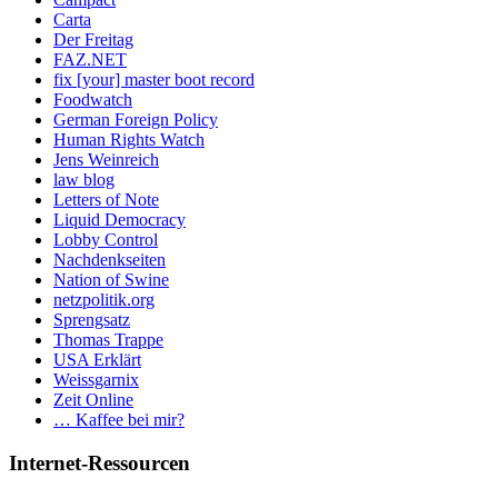
Carta
Der Freitag
FAZ.NET
fix [your] master boot record
Foodwatch
German Foreign Policy
Human Rights Watch
Jens Weinreich
law blog
Letters of Note
Liquid Democracy
Lobby Control
Nachdenkseiten
Nation of Swine
netzpolitik.org
Sprengsatz
Thomas Trappe
USA Erklärt
Weissgarnix
Zeit Online
… Kaffee bei mir?
Internet-Ressourcen