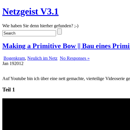
Netzgeist V3.1
Wie haben Sie denn hierher gefunden? ;-)
Making a Primitive Bow || Bau eines Prim
Bogenkram
,
Neulich im Netz
No Responses »
Jan
19
2012
Auf Youtube bin ich über eine nett gemachte, vierteilige Videoserie ge
Teil 1