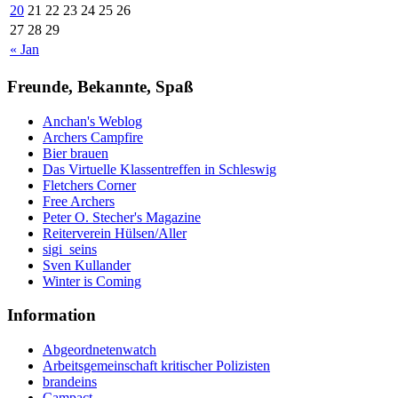
20
21
22
23
24
25
26
27
28
29
« Jan
Freunde, Bekannte, Spaß
Anchan's Weblog
Archers Campfire
Bier brauen
Das Virtuelle Klassentreffen in Schleswig
Fletchers Corner
Free Archers
Peter O. Stecher's Magazine
Reiterverein Hülsen/Aller
sigi_seins
Sven Kullander
Winter is Coming
Information
Abgeordnetenwatch
Arbeitsgemeinschaft kritischer Polizisten
brandeins
Campact