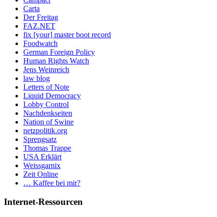
Carta
Der Freitag
FAZ.NET
fix [your] master boot record
Foodwatch
German Foreign Policy
Human Rights Watch
Jens Weinreich
law blog
Letters of Note
Liquid Democracy
Lobby Control
Nachdenkseiten
Nation of Swine
netzpolitik.org
Sprengsatz
Thomas Trappe
USA Erklärt
Weissgarnix
Zeit Online
… Kaffee bei mir?
Internet-Ressourcen