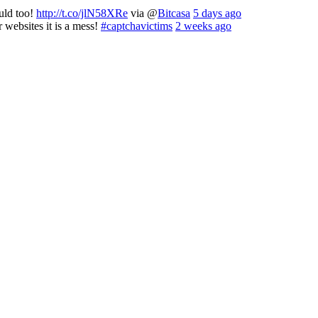
ould too!
http://t.co/jlN58XRe
via @
Bitcasa
5 days ago
 websites it is a mess!
#captchavictims
2 weeks ago