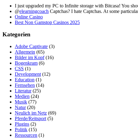
I just upgraded my PC to Infinite storage with Bitcasa! You sh
@
elearningcoach
Captchas? I hate Captchas. At some particular
Online Casino
Best Non Gamstop Casinos 2025
Kategorien
Adobe Captivate
(3)
Allgemein
(65)
Bilder im Kopf
(16)
Bogenkram
(6)
CSS
(1)
Development
(12)
Education
(1)
Fernsehen
(14)
Literatur
(25)
Medien
(24)
Musik
(77)
Natur
(20)
Neulich im Netz
(69)
Pferde/Reitsport
(5)
Plugins
(2)
Politik
(15)
Ressourcen
(1)