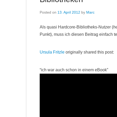
Posted on
13. April 2012
by
Marc
Als quasi Hardcore-Bibliotheks-Nutzer (
he
Punkt), muss ich diesen Beitrag einfach tei
Ursula Fritzle
originally shared this post:
“ich war auch schon in einem eBook”