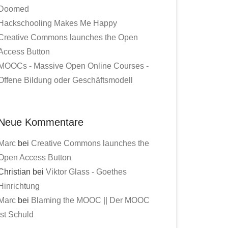
Doomed
Hackschooling Makes Me Happy
Creative Commons launches the Open
Access Button
MOOCs - Massive Open Online Courses -
Offene Bildung oder Geschäftsmodell
Neue Kommentare
Marc
bei
Creative Commons launches the
Open Access Button
Christian bei
Viktor Glass - Goethes
Hinrichtung
Marc
bei
Blaming the MOOC || Der MOOC
ist Schuld