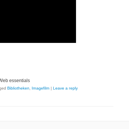
Web essentials
ged
Bibliotheken
,
Imagefilm
|
Leave a reply